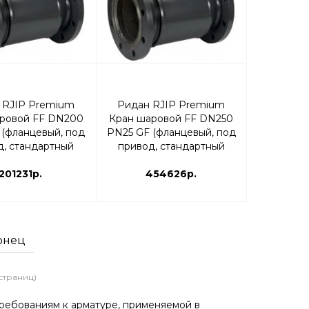
 RJIP Premium
Ридан RJIP Premium
ровой FF DN200
Кран шаровой FF DN250
 (фланцевый, под
PN25 GF (фланцевый, под
д, стандартный
привод, стандартный
) | 065N0357GR
проход) | 065N0362GR
201231р.
454626р.
онец
 страниц)
ребованиям к арматуре, применяемой в