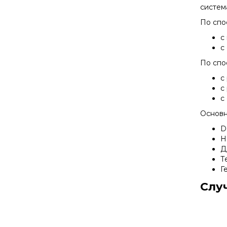
систем
По спо
с
с
По спо
с
с
с
Основн
D
Н
Д
Т
Г
Слу