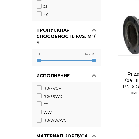
25
40
ПРОПУСКНАЯ
СПОСОБНОСТЬ KVS, М³/
Ч
11
14 258
Рида
ИСПОЛНЕНИЕ
Кран 
PN16 G
RB/FF/GF
прив
RB/FF/WG
прохо
FF
WW
RB/WW/WG
МАТЕРИАЛ КОРПУСА