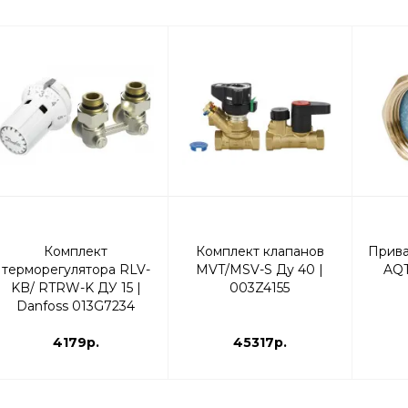
Комплект
Комплект клапанов
Прива
терморегулятора RLV-
MVT/MSV-S Ду 40 |
AQT
KB/ RTRW-K ДУ 15 |
003Z4155
Danfoss 013G7234
Угловой
4179р.
45317р.