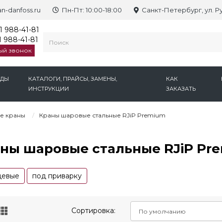
n-danfoss.ru
Пн-Пт: 10:00-18:00
Санкт-Петербург, ул. Р
1 988-41-81
 988-41-81
ый звонок
НДЫ
КАТАЛОГИ, ПРАЙСЫ, ЗАМЕНЫ,
КАК
ИНСТРУКЦИИ
ЗАКАЗАТЬ
е краны
Краны шаровые стальные RJiP Premium
ны шаровые стальные RJiP Pr
цевые
под приварку
Сортировка: