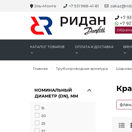
Эль-Монте
+7 931 988-41-81
zakaz@rida
+7 93
+7 931
Обратн
КАТАЛОГ ТОВАРОВ
ОПЛАТА И ДОСТАВКА
БРЕ
Главная
Трубопроводная арматура
Шаровы
Кра
НОМИНАЛЬНЫЙ
ДИАМЕТР (DN), ММ
флан
15
20
25
32