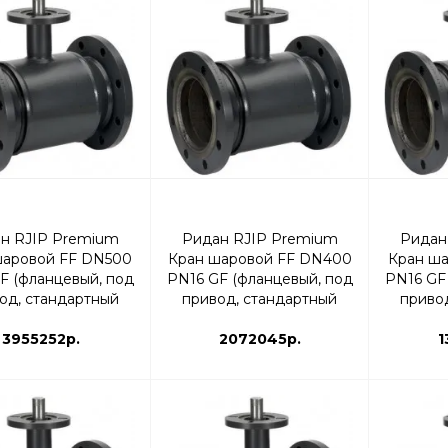
н RJIP Premium
Ридан RJIP Premium
Ридан
шаровой FF DN500
Кран шаровой FF DN400
Кран ша
F (фланцевый, под
PN16 GF (фланцевый, под
PN16 GF
од, стандартный
привод, стандартный
приво
д) | 065N0282GR
проход) | 065N0277GR
проход
3955252р.
2072045р.
1