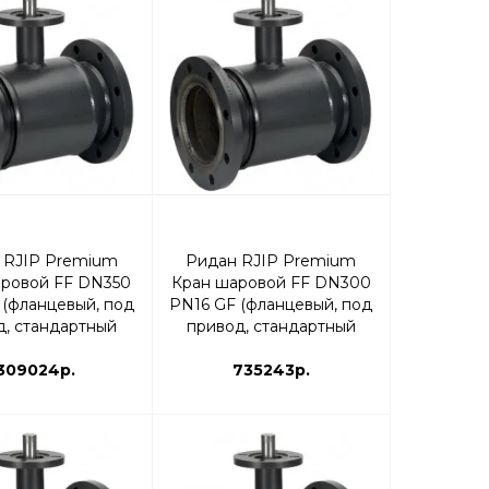
 RJIP Premium
Ридан RJIP Premium
ровой FF DN350
Кран шаровой FF DN300
 (фланцевый, под
PN16 GF (фланцевый, под
д, стандартный
привод, стандартный
) | 065N0272GR
проход) | 065N0267GR
309024р.
735243р.