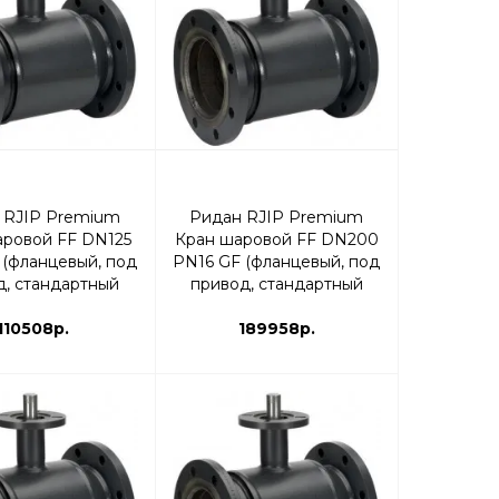
 RJIP Premium
Ридан RJIP Premium
аровой FF DN125
Кран шаровой FF DN200
 (фланцевый, под
PN16 GF (фланцевый, под
д, стандартный
привод, стандартный
д) | 065N0247R
проход) | 065N0257GR
110508р.
189958р.