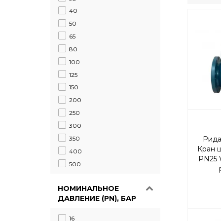
40
50
65
80
100
125
150
200
250
300
350
Рида
Кран 
400
PN25 
500
станд
НОМИНАЛЬНОЕ
ДАВЛЕНИЕ (PN), БАР
16