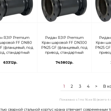
н RJIP Premium
Ридан RJIP Premium
Ридан
шаровой FF DN80
Кран шаровой FF DN300
Кран ша
F (фланцевый, под
PN25 GF (фланцевый, под
PN25 GF
од, стандартный
привод, стандартный
приво
од) | 065N0237R
проход) | 065N0367GR
проход
63312р.
745802р.
1
2
3
4
>
В к
Показано с 1 по 16 из 55 (всего 4
тью сварной стальной корпус крана отвечает современным т