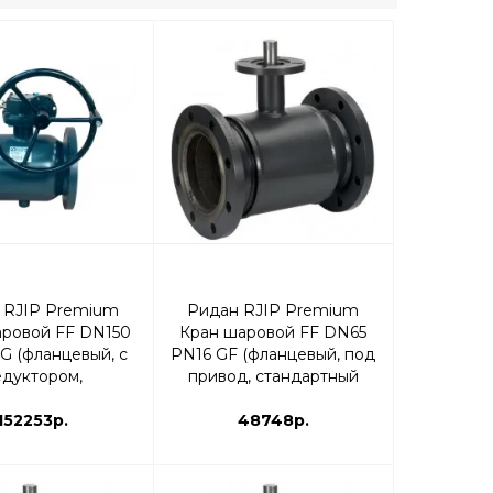
 RJIP Premium
Ридан RJIP Premium
аровой FF DN150
Кран шаровой FF DN65
G (фланцевый, с
PN16 GF (фланцевый, под
едуктором,
привод, стандартный
ртный проход) |
проход) | 065N0232R
65N0251GR
152253р.
48748р.