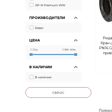
JiP-R Premium WW
ПРОИЗВОДИТЕЛИ
Ridan
Рида
ЦЕНА
Кран 
PN16 G
3 125р.
3 988 489р.
прив
прох
В НАЛИЧИИ
В наличии
СБРОС
Полнос