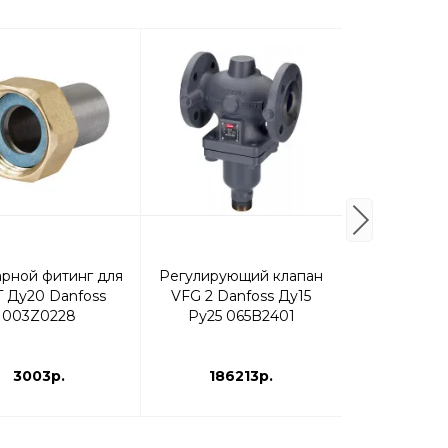
рной фитинг для
Регулирующий клапан
Комбинир
 Ду20 Danfoss
VFG 2 Danfoss Ду15
регулятор
003Z0228
Ру25 065B2401
«после се
Ridan 0,1–
003G1
3003р.
186213р.
1554