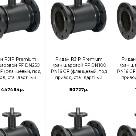
н RJIP Premium
Ридан RJIP Premium
Ридан
шаровой FF DN250
Кран шаровой FF DN100
Кран ш
F (фланцевый, под
PN16 GF (фланцевый, под
PN16 GF
од, стандартный
привод, стандартный
приво
од) | 065N0262GR
проход) | 065N0242R
прохо
447464р.
80727р.