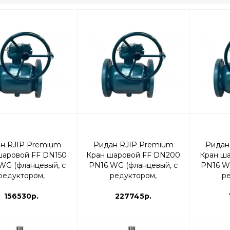
н RJIP Premium
Ридан RJIP Premium
Ридан
шаровой FF DN150
Кран шаровой FF DN200
Кран ш
WG (фланцевый, с
PN16 WG (фланцевый, с
PN16 W
редуктором,
редуктором,
р
артный проход) |
стандартный проход) |
станда
065N0351GR
156530р.
065N0256GR
227745р.
0