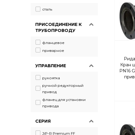
сталь
ПРИСОЕДИНЕНИЕ К
ТРУБОПРОВОДУ
фланцевое
приварное
Рида
Кран 
УПРАВЛЕНИЕ
PN16 G
прив
рукоятка
прох
ручной редукторный
привод
фланец для установки
привода
СЕРИЯ
JiP-R Premium FF