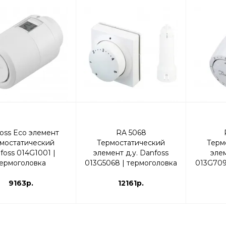
oss Eco элемент
RA 5068
мостатический
Термостатический
Терм
foss 014G1001 |
элемент д.у. Danfoss
эле
ермоголовка
013G5068 | термоголовка
013G709
9163р.
12161р.