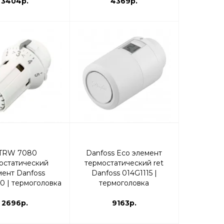
3404р.
4369р.
TRW 7080
Danfoss Eco элемент
остатический
термостатический ret
мент Danfoss
Danfoss 014G1115 |
0 | термоголовка
термоголовка
2696р.
9163р.