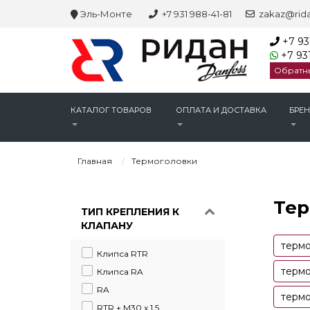
Эль-Монте
+7 931 988-41-81
zakaz@rida
+7 93
+7 931
Обратн
КАТАЛОГ ТОВАРОВ
ОПЛАТА И ДОСТАВКА
БРЕ
Главная
Термоголовки
Тер
ТИП КРЕПЛЕНИЯ К
КЛАПАНУ
термо
Клипса RTR
термо
Клипса RA
RA
термо
RTR + M30 x 1,5