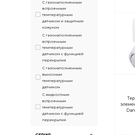
С газонаполненным
встроенным
температурным
датчиком и защитным
кожухом
С газонаполненным
встроенным
температурным
датчиком с функцией
перекрытия
С газонаполненным
выносным
температурным
датчиком
С жидкостным
Тер
встроенным
элемен
температурным
Dan
датчиком с функцией
т
перекрытия
СЕРИЯ