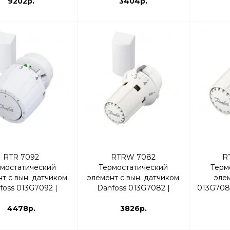
9202р.
3404р.
RTR 7092
RTRW 7082
R
мостатический
Термостатический
Терм
т с вын. датчиком
элемент с вын. датчиком
эле
foss 013G7092 |
Danfoss 013G7082 |
013G708
ермоголовка
термоголовка
4478р.
3826р.