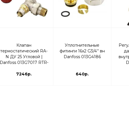
Клапан
Уплотнительные
Регу
термостатический RA-
фитинги 16x2 G3/4'' вн
да
N ДУ 25 Угловой |
Danfoss 013G4186
внут
Danfoss 013G7017 RTR-
D
N
7246р.
640р.