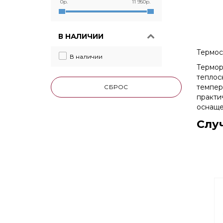
0р.
11 950р.
В НАЛИЧИИ
Термос
В наличии
Термор
теплос
темпер
СБРОС
практи
оснаще
Слу