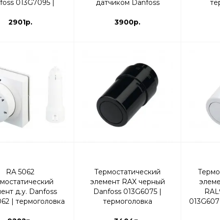
foss 013G7095 |
датчиком Danfoss
те
ермоголовка
013G7086 | термоголовка
2901р.
3900р.
RA 5062
Термостатический
Термо
мостатический
элемент RAX черный
элем
ент д.у. Danfoss
Danfoss 013G6075 |
RAL
62 | термоголовка
термоголовка
013G607