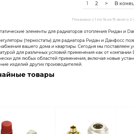
1
2
>
В коне
Показано с 1 по 16 из 19 (всего 2
татические элементы для радиаторов отопления Ридан и Dan
егуляторы (термостаты) для радиатора Ридан и Данфосс поз
набжения вашего дома и квартиры. Сегодня мы поставляем у
атурой для различных условий применения как от компании D
чески для любых областей применения, включая новые устан
ние изделий других производителей.
чайные товары