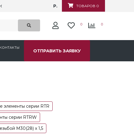
Р.
убежная, д.6
ТОВАРОВ 0
0
0
КОНТАКТЫ
ОТПРАВИТЬ ЗАЯВКУ
е элементы серии RTR
енты серии RTRW
зьбой М30(28) х 1,5