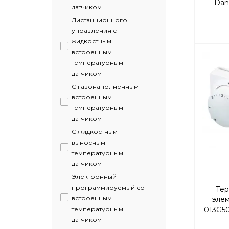
Dan
датчиком
т
Дистанционного
управления с
жидкостным
встроенным
температурным
датчиком
С газонаполненным
встроенным
температурным
датчиком
С жидкостным
выносным
температурным
датчиком
Электронный
программируемый со
Тер
встроенным
элем
температурным
013G50
датчиком