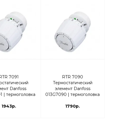
RTR 7091
RTR 7090
остатический
Термостатический
мент Danfoss
элемент Danfoss
1 | термоголовка
013G7090 | термоголовка
1943р.
1790р.