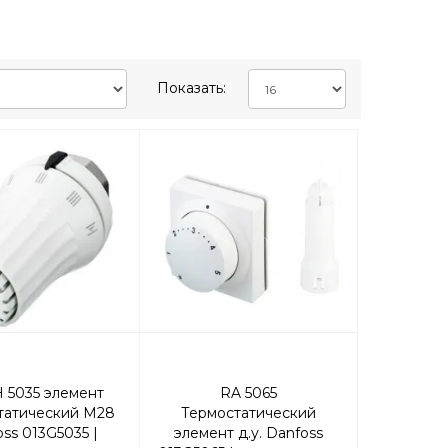
Показать:
 5035 элемент
RA 5065
татический М28
Термостатический
ss 013G5035 |
элемент д.у. Danfoss