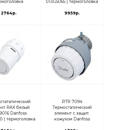
рмоголовка
013G5065 | термоголовка
2764р.
9959р.
стататический
RTR 7094
ент RAX белый
Термостатический
9016 Danfoss
элемент с защит.
0 | термоголовка
кожухом Danfoss
013G7094 | термоголовка