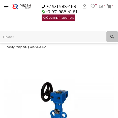
0
0
0
+7 931 988-41-81
+7 931 988-41-81
Обратный звонок
Главная
Трубопроводная арматура
Дисковые затворы
Дисковые затворы Danfoss
Danfoss Дисковый затвор VFY-WG диск нерж. сталь с
редуктором | 082X3052