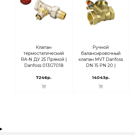
Клапан
Ручной
термостатический
балансировочный
RA-N ДУ 25 Прямой |
клапан MVT Danfoss
Danfoss 013G7018
DN 15 PN 20 |
RTR-N
003Z4080
7246р.
14043р.