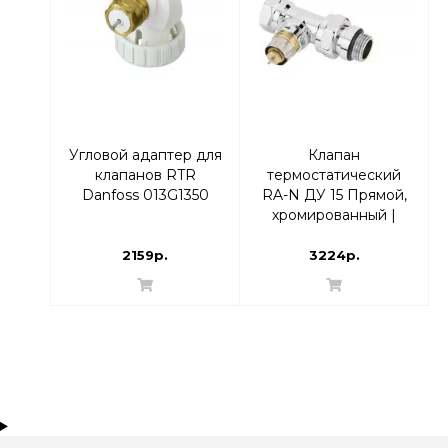
Угловой адаптер для
Клапан
клапанов RTR
термостатический
Danfoss 013G1350
RA-N ДУ 15 Прямой,
хромированный |
Danfoss 013G4248
RTR-N
2159р.
3224р.