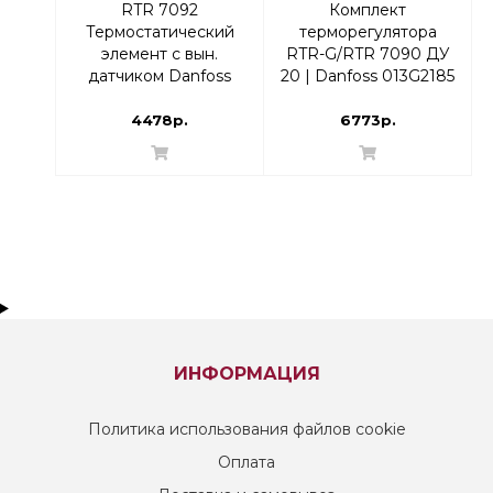
RTR 7092
Комплект
Термостатический
терморегулятора
элемент с вын.
RTR-G/RTR 7090 ДУ
датчиком Danfoss
20 | Danfoss 013G2185
013G7092 |
Угловой
термоголовка
4478р.
6773р.
ИНФОРМАЦИЯ
Политика использования файлов cookie
Оплата