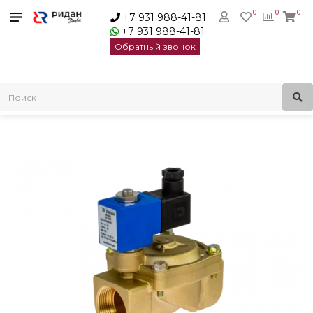
0
0
0
+7 931 988-41-81
+7 931 988-41-81
Обратный звонок
Главная
Электромагнитные клапаны
Ridan Клапан электромагнитный EV220R | 032U456802R