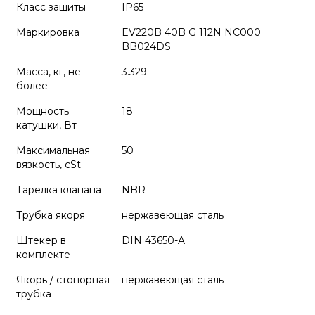
Класс защиты
IP65
Маркировка
EV220B 40B G 112N NC000
BB024DS
Масса, кг, не
3.329
более
Мощность
18
катушки, Вт
Максимальная
50
вязкость, cSt
Тарелка клапана
NBR
Трубка якоря
нержавеющая сталь
Штекер в
DIN 43650-A
комплекте
Якорь / стопорная
нержавеющая сталь
трубка