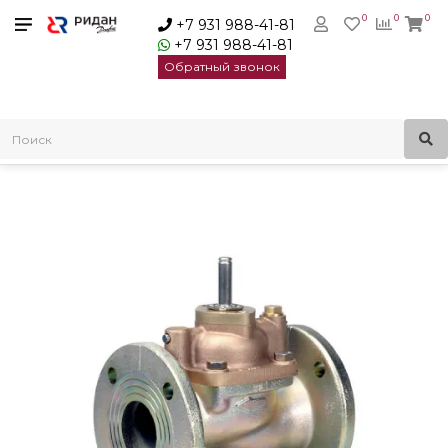
0
0
0
+7 931 988-41-81
+7 931 988-41-81
Обратный звонок
Главная
Электромагнитные клапаны
Danfoss Клапан EV220B 40B G112N NC000 нормально
закрытый Ду40 1 1/2 В | 032U458502