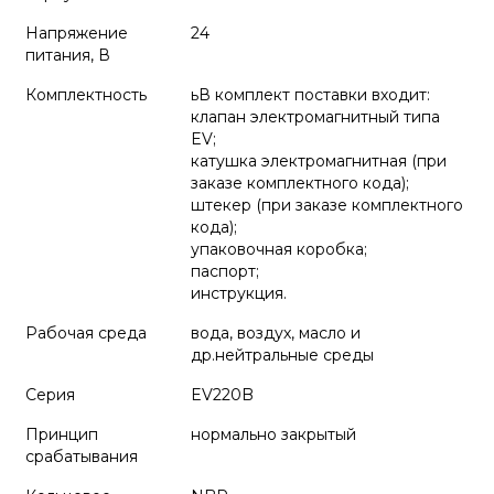
Напряжение
24
питания, В
Комплектность
ьВ комплект поставки входит:
клапан электромагнитный типа
EV;
катушка электромагнитная (при
заказе комплектного кода);
штекер (при заказе комплектного
кода);
упаковочная коробка;
паспорт;
инструкция.
Рабочая среда
вода, воздух, масло и
др.нейтральные среды
Серия
EV220B
Принцип
нормально закрытый
срабатывания