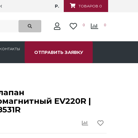
Р.
убежная, д.6
ТОВАРОВ 0
0
0
КОНТАКТЫ
ОТПРАВИТЬ ЗАЯВКУ
лапан
омагнитный EV220R |
8531R