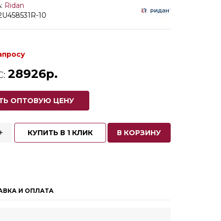
:
Ridan
2U458531R-10
апросу
28926р.
С:
ТЬ ОПТОВУЮ ЦЕНУ
+
КУПИТЬ В 1 КЛИК
В КОРЗИНУ
АВКА И ОПЛАТА