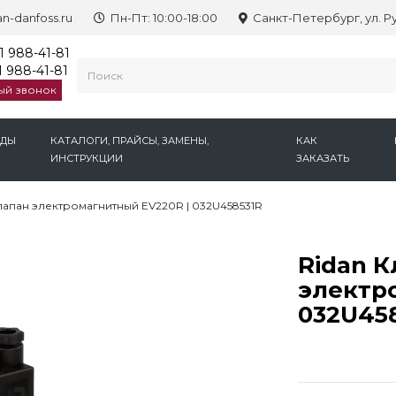
n-danfoss.ru
Пн-Пт: 10:00-18:00
Санкт-Петербург, ул. Р
1 988-41-81
 988-41-81
ый звонок
НДЫ
КАТАЛОГИ, ПРАЙСЫ, ЗАМЕНЫ,
КАК
ИНСТРУКЦИИ
ЗАКАЗАТЬ
лапан электромагнитный EV220R | 032U458531R
Ridan К
электр
032U45