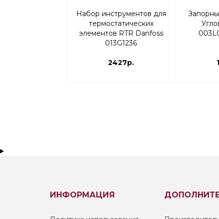
Набор инструментов для
Запорный
термостатических
Угло
элементов RTR Danfoss
003L0
013G1236
2427р.
ИНФОРМАЦИЯ
ДОПОЛНИТ