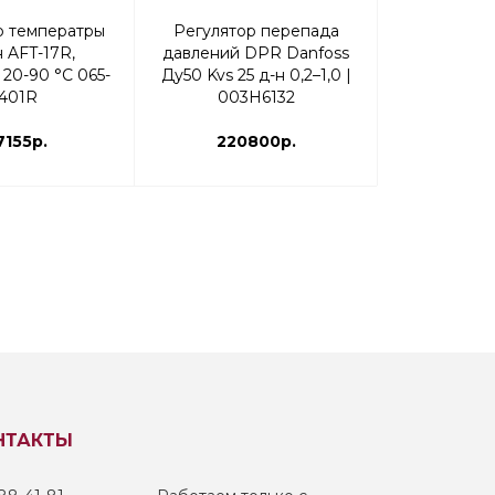
Регулято
р температры
Регулятор перепада
давлений 
 AFT-17R,
давлений DPR Danfoss
Ду15 Kvs 2,5
 20-90 °С 065-
Ду50 Kvs 25 д-н 0,2–1,0 |
003
401R
003H6132
115
7155р.
220800р.
НТАКТЫ