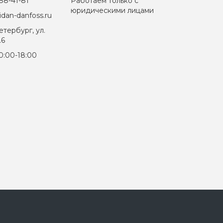
88-41-81
Работаем только с
юридическими лицами
dan-danfoss.ru
тербург, ул.
.6
0:00-18:00