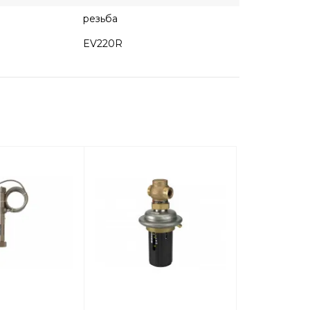
резьба
EV220R