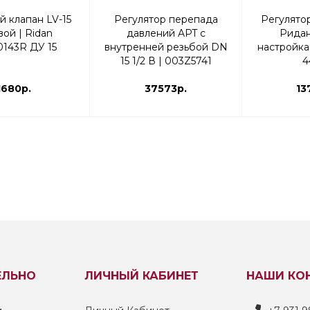
 клапан LV-15
Регулятор перепада
Регулято
вой | Ridan
давлений APT с
Ридан
143R ДУ 15
внутренней резьбой DN
настройка
15 1/2 В | 003Z5741
4
1680р.
37573р.
13
ЕЛЬНО
ЛИЧНЫЙ КАБИНЕТ
НАШИ КО