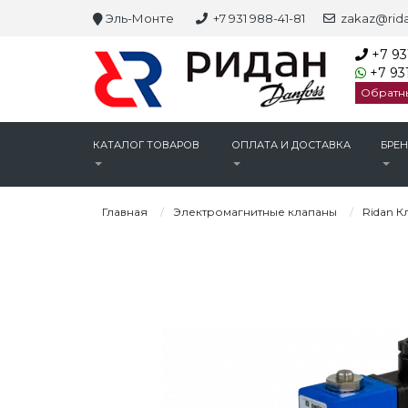
Эль-Монте
+7 931 988-41-81
zakaz@rida
+7 93
+7 931
Обратн
КАТАЛОГ ТОВАРОВ
ОПЛАТА И ДОСТАВКА
БРЕ
Главная
Электромагнитные клапаны
Ridan К