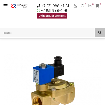
0
0
0
+7 931 988-41-81
+7 931 988-41-81
Обратный звонок
Главная
Электромагнитные клапаны
Ridan Клапан электромагнитный EV220R | 032U460416R