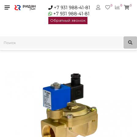
0
0
0
+7 931 988-41-81
+7 931 988-41-81
Обратный звонок
Главная
Электромагнитные клапаны
Ridan Клапан электромагнитный EV220R | 032U712516R