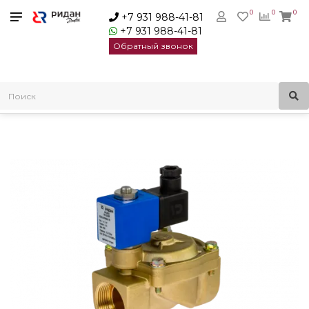
0
0
0
+7 931 988-41-81
+7 931 988-41-81
Обратный звонок
Главная
Электромагнитные клапаны
Ridan Клапан электромагнитный EV220R | 032U714031R