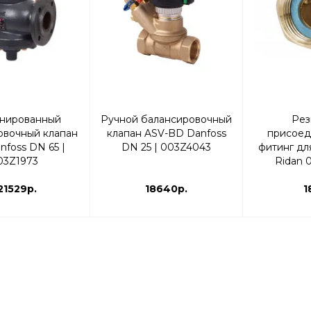
нированный
Ручной балансировочный
Рез
овочный клапан
клапан ASV-BD Danfoss
присоед
nfoss DN 65 |
DN 25 | 003Z4043
фитинг дл
03Z1973
Ridan 
21529р.
18640р.
1