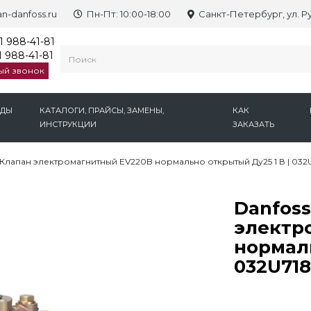
n-danfoss.ru
Пн-Пт: 10:00-18:00
Санкт-Петербург, ул. Р
1 988-41-81
 988-41-81
ый звонок
НДЫ
КАТАЛОГИ, ПРАЙСЫ, ЗАМЕНЫ,
КАК
ИНСТРУКЦИИ
ЗАКАЗАТЬ
 Клапан электромагнитный EV220B нормально открытый Ду25 1 В | 032
Danfoss
электр
нормаль
032U718