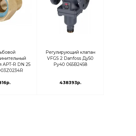
ьбовой
Регулирующий клапан
Регулято
инительный
VFGS 2 Danfoss Ду50
давлений 
я APT-R DN 25
Ру40 065B2458
Ду15 Kvs 4 
003Z0234R
003
816р.
438393р.
220