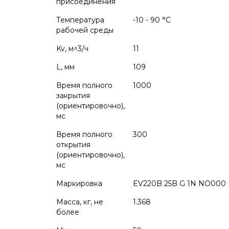
присоединения
Температура
-10 - 90 °C
рабочей среды
Kv, м^3/ч
11
L, мм
109
Время полного
1000
закрытия
(ориентировочно),
мс
Время полного
300
открытия
(ориентировочно),
мс
Маркировка
EV220B 25B G 1N NO000
Масса, кг, не
1.368
более