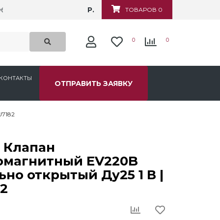
Р.
убежная, д.6
ТОВАРОВ 0
0
0
КОНТАКТЫ
ОТПРАВИТЬ ЗАЯВКУ
U7182
 Клапан
омагнитный EV220B
но открытый Ду25 1 В |
2