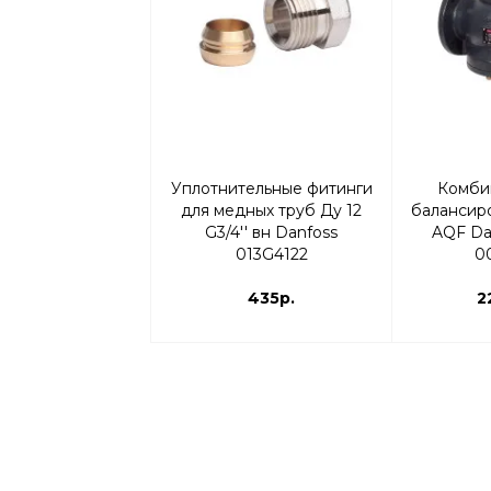
Уплотнительные фитинги
Комби
для медных труб Ду 12
балансир
G3/4'' вн Danfoss
AQF Da
013G4122
0
435р.
2