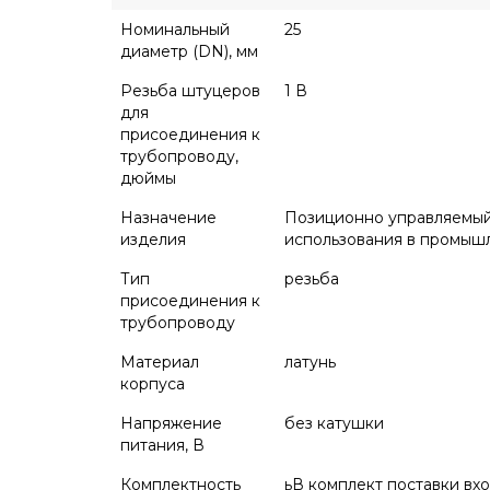
Номинальный
25
диаметр (DN), мм
Резьба штуцеров
1 В
для
присоединения к
трубопроводу,
дюймы
Назначение
Позиционно управляемый
изделия
использования в промышл
Тип
резьба
присоединения к
трубопроводу
Материал
латунь
корпуса
Напряжение
без катушки
питания, В
Комплектность
ьВ комплект поставки вхо