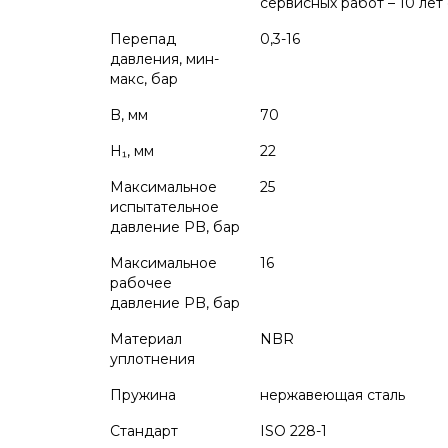
сервисных работ – 10 лет
Перепад
0,3-16
давления, мин-
макс, бар
B, мм
70
H₁, мм
22
Максимальное
25
испытательное
давление PB, бар
Максимальное
16
рабочее
давление PB, бар
Материал
NBR
уплотнения
Пружина
нержавеющая сталь
Стандарт
ISO 228-1