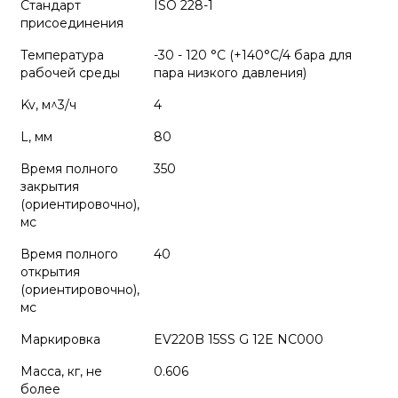
Стандарт
ISO 228-1
присоединения
Температура
-30 - 120 °C (+140°C/4 бара для
рабочей среды
пара низкого давления)
Kv, м^3/ч
4
L, мм
80
Время полного
350
закрытия
(ориентировочно),
мс
Время полного
40
открытия
(ориентировочно),
мс
Маркировка
EV220B 15SS G 12E NC000
Масса, кг, не
0.606
более