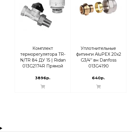
Комплект
Уплотнительные
терморегулятора TR-
фитинги AluPEX 20x2
N/TR 84 ДУ 15 | Ridan
G3/4'' вн Danfoss
013G2174R Прямой
013G4190
3896р.
640р.