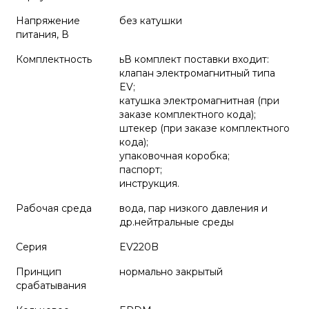
Напряжение
без катушки
питания, В
Комплектность
ьВ комплект поставки входит:
клапан электромагнитный типа
EV;
катушка электромагнитная (при
заказе комплектного кода);
штекер (при заказе комплектного
кода);
упаковочная коробка;
паспорт;
инструкция.
Рабочая среда
вода, пар низкого давления и
др.нейтральные среды
Серия
EV220B
Принцип
нормально закрытый
срабатывания