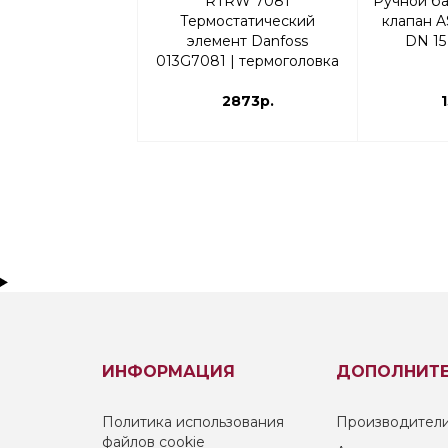
RTRW 7081
Ручной б
Термостатический
клапан A
элемент Danfoss
DN 15
013G7081 | термоголовка
2873р.
ИНФОРМАЦИЯ
ДОПОЛНИТ
Политика использования
Производител
файлов cookie