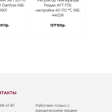
Регулято
ент AVT 20-70
Регулятор температры
«после с
0 Danfoss 065-
Ридан AFT-17R,
Danfoss Ду2
0601
настройка 40-110 °С 065-
3–12 G 1¼ 
4402R
179
1911р.
137155р.
НТАКТЫ
88-41-81
Работаем только с
юридическими лицами