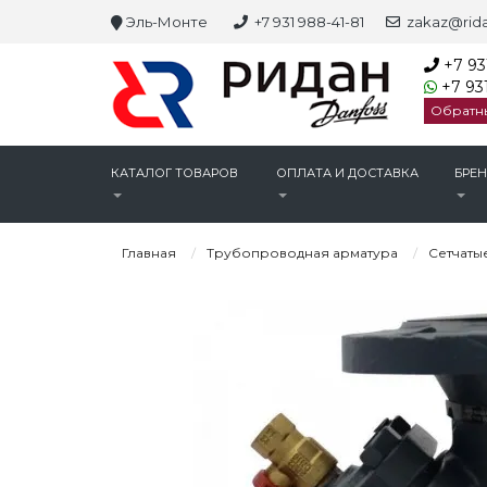
Эль-Монте
+7 931 988-41-81
zakaz@rida
+7 93
+7 931
Обратн
КАТАЛОГ ТОВАРОВ
ОПЛАТА И ДОСТАВКА
БРЕ
Главная
Трубопроводная арматура
Сетчаты