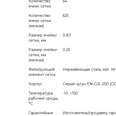
Количество
64
ячеек сетки
Количество
625
ячеек сетки
(мелкая)
Размер ячейки
0.87
сетки, мм
Размер ячейки
0.25
сетки, мм
(мелкая)
Фильтрующий
Нержавеющая сталь, мат. № 
элемент сетка
Корпус
Серый чугун EN-GJL-250 (GG
Температура
-10..+150
рабочей среды,
°С
Гарантийные
Изготовитель/продавец гар