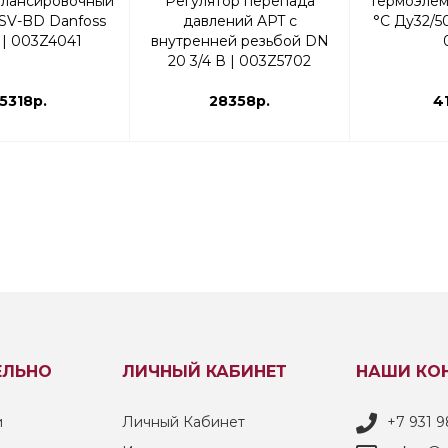
алансировочный
Регулятор перепада
Термоэлем
SV-BD Danfoss
давлений APT с
°С Ду32/5
 | 003Z4041
внутренней резьбой DN
20 3/4 В | 003Z5702
15318р.
28358р.
4
ЕЛЬНО
ЛИЧНЫЙ КАБИНЕТ
НАШИ КО
и
Личный Кабинет
+7 931 9