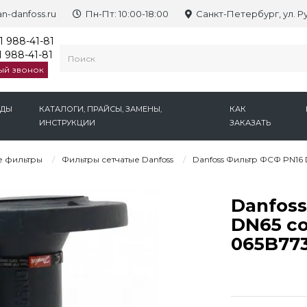
n-danfoss.ru
Пн-Пт: 10:00-18:00
Санкт-Петербург, ул. Р
1 988-41-81
 988-41-81
ый звонок
НДЫ
КАТАЛОГИ, ПРАЙСЫ, ЗАМЕНЫ,
КАК
ИНСТРУКЦИИ
ЗАКАЗАТЬ
е фильтры
Фильтры сетчатые Danfoss
Danfoss Фильтр ФСФ PN16 
Danfos
DN65 со
065B77