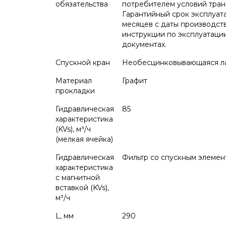
обязательства
потребителем условий тран
Гарантийный срок эксплуата
месяцев с даты производст
инструкции по эксплуатации
документах.
Спускной кран
Необесцинковывающаяся л
Материал
Графит
прокладки
Гидравлическая
85
характеристика
(KVs), м³/ч
(мелкая ячейка)
Гидравлическая
Фильтр со спускным элемент
характеристика
с магнитной
вставкой (KVs),
м³/ч
L, мм
290