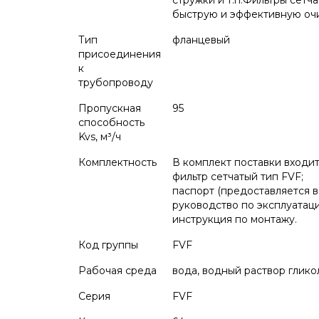
стружки и т.п.Фильтры сет
быструю и эффективную очи
Тип
фланцевый
присоединения
к
трубопроводу
Пропускная
95
способность
Kvs, м³/ч
Комплектность
В комплект поставки входит
фильтр сетчатый тип FVF;
паспорт (предоставляется в
руководство по эксплуатаци
инструкция по монтажу.
Код группы
FVF
Рабочая среда
вода, водный раствор глико
Серия
FVF