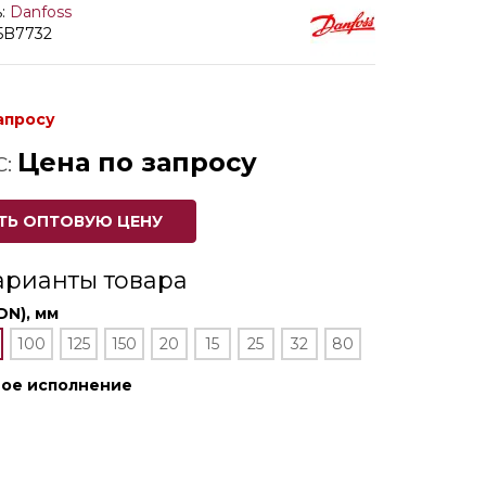
:
Danfoss
5B7732
апросу
Цена по запросу
С:
ТЬ ОПТОВУЮ ЦЕНУ
арианты товара
DN), мм
100
125
150
20
15
25
32
80
ное исполнение