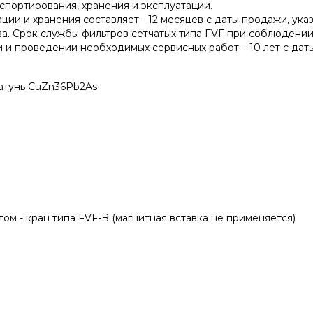
спортирования, хранения и эксплуатации.
ции и хранения составляет - 12 месяцев с даты продажи, ука
ва. Срок службы фильтров сетчатых типа FVF при соблюдении
 и проведении необходимых сервисных работ – 10 лет с дат
атунь CuZn36Pb2As
ом - кран типа FVF-B (магнитная вставка не применяется)