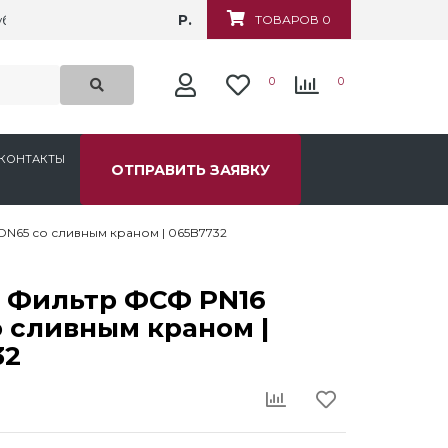
Р.
убежная, д.6
ТОВАРОВ 0
0
0
КОНТАКТЫ
ОТПРАВИТЬ ЗАЯВКУ
DN65 со сливным краном | 065B7732
s Фильтр ФСФ PN16
 сливным краном |
32