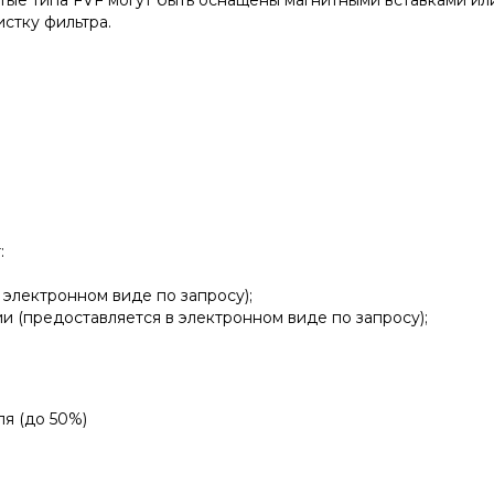
чатые типа FVF могут быть оснащены магнитными вставками 
стку фильтра.
:
 электронном виде по запросу);
и (предоставляется в электронном виде по запросу);
ля (до 50%)