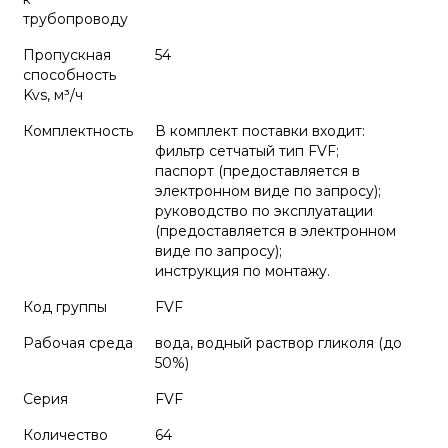
трубопроводу
Пропускная
54
способность
Kvs, м³/ч
Комплектность
В комплект поставки входит:
фильтр сетчатый тип FVF;
паспорт (предоставляется в
электронном виде по запросу);
руководство по эксплуатации
(предоставляется в электронном
виде по запросу);
инструкция по монтажу.
Код группы
FVF
Рабочая среда
вода, водный раствор гликоля (до
50%)
Серия
FVF
Количество
64