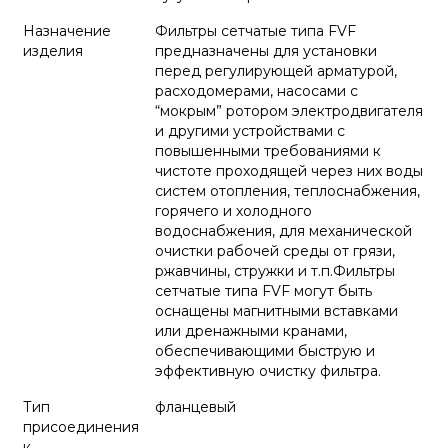
Назначение
Фильтры сетчатые типа FVF
изделия
предназначены для установки
перед регулирующей арматурой,
расходомерами, насосами с
“мокрым” ротором электродвигателя
и другими устройствами с
повышенными требованиями к
чистоте проходящей через них воды
систем отопления, теплоснабжения,
горячего и холодного
водоснабжения, для механической
очистки рабочей среды от грязи,
ржавчины, стружки и т.п.Фильтры
сетчатые типа FVF могут быть
оснащены магнитными вставками
или дренажными кранами,
обеспечивающими быструю и
эффективную очистку фильтра.
Тип
фланцевый
присоединения
к