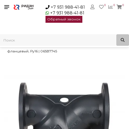
0
0
0
+7 931 988-41-81
+7 931 988-41-81
Обратный звонок
Главная
Трубопроводная арматура
Сетчатые фильтры
Фильтры сетчатые Danfoss
Danfoss Фильтр сетчатый FVF Ду50 с пробкой, чугун,
фланцевый, Ру16 | 065B7745