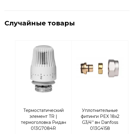
Случайные товары
Термостатический
Уплотнительные
элемент TR |
фитинги PEX 18x2
термоголовка Ридан
G3/4'' вн Danfoss
013G7084R
013G4158