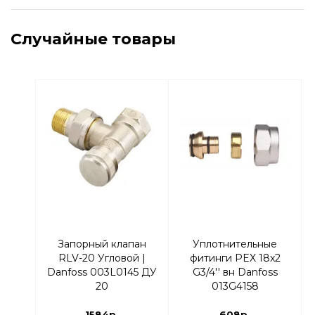
Случайные товары
Запорный клапан
Уплотнительные
RLV-20 Угловой |
фитинги PEX 18x2
Danfoss 003L0145 ДУ
G3/4'' вн Danfoss
20
013G4158
1584р.
608р.