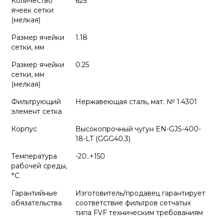
Количество
625
ячеек сетки
(мелкая)
Размер ячейки
1.18
сетки, мм
Размер ячейки
0.25
сетки, мм
(мелкая)
Фильтрующий
Нержавеющая сталь, мат. № 1.4301
элемент сетка
Корпус
Высокопрочный чугун EN-GJS-400-
18-LT (GGG40.3)
Температура
-20..+150
рабочей среды,
°С
Гарантийные
Изготовитель/продавец гарантирует
обязательства
соответствие фильтров сетчатых
типа FVF техническим требованиям