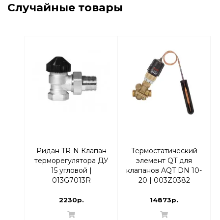
Случайные товары
Ридан TR-N Клапан
Термостатический
терморегулятора ДУ
элемент QT для
15 угловой |
клапанов AQT DN 10-
013G7013R
20 | 003Z0382
2230р.
14873р.