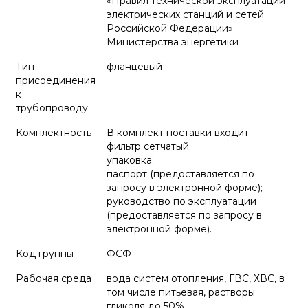
«Правил технической эксплуатации
электрических станций и сетей
Российской Федерации»
Министерства энергетики
Тип
фланцевый
присоединения
к
трубопроводу
Комплектность
В комплект поставки входит:
фильтр сетчатый;
упаковка;
паспорт (предоставляется по
запросу в электронной форме);
руководство по эксплуатации
(предоставляется по запросу в
электронной форме).
Код группы
ФСФ
Рабочая среда
вода систем отопления, ГВС, ХВС, в
том числе питьевая, растворы
гликоля до 50%