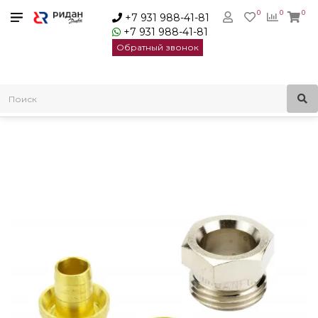
0
0
0
+7 931 988-41-81
+7 931 988-41-81
Обратный звонок
Главная
Радиаторные клапаны
Фитинги для присоединения трубопроводов
Уплотнительные фитинги PEX 14х2 G1/2'' нар Danfoss 013G4144