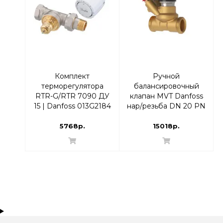
Комплект
Ручной
терморегулятора
балансировочный
RTR-G/RTR 7090 ДУ
клапан MVT Danfoss
15 | Danfoss 013G2184
нар/резьба DN 20 PN
Прямой
20 | 003Z4183
5768р.
15018р.