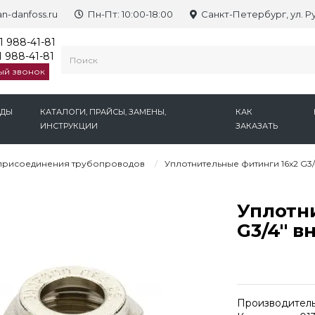
n-danfoss.ru
Пн-Пт: 10:00-18:00
Санкт-Петербург, ул. Р
1 988-41-81
 988-41-81
ый звонок
НДЫ
КАТАЛОГИ, ПРАЙСЫ, ЗАМЕНЫ,
КАК
ИНСТРУКЦИИ
ЗАКАЗАТЬ
 присоединения трубопроводов
Уплотнительные фитинги 16x2 G3/4
Уплотн
G3/4'' в
Производитель