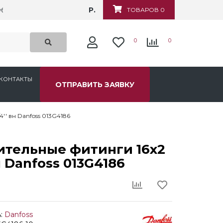
Р.
убежная, д.6
ТОВАРОВ 0
0
0
КОНТАКТЫ
ОТПРАВИТЬ ЗАЯВКУ
'' вн Danfoss 013G4186
ительные фитинги 16x2
н Danfoss 013G4186
:
Danfoss