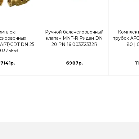
омплект
Ручной балансировочный
Комплект
сировочных
клапан MNT-R Ридан DN
трубок AFQ
 APT/CDT DN 25
20 PN 16 003Z2332R
80 | 
003Z5663
7141р.
6987р.
1