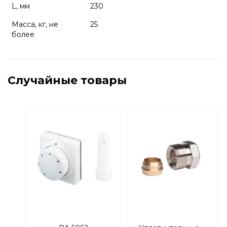
L, мм
230
Масса, кг, не
25
более
Случайные товары