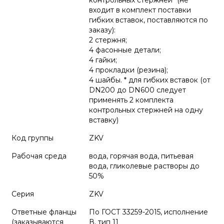
контрольных стержней* (не
входит в комплект поставки
гибких вставок, поставляются по
заказу):
2 стержня;
4 фасонные детали;
4 гайки;
4 прокладки (резина);
4 шайбы. * для гибких вставок (от
DN200 до DN600 следует
применять 2 комплекта
контрольных стержней на одну
вставку)
Код группы
ZKV
Рабочая среда
вода, горячая вода, питьевая
вода, гликолевые растворы до
50%
Серия
ZKV
Ответные фланцы
По ГОСТ 33259-2015, исполнение
(заказываются
В, тип 11