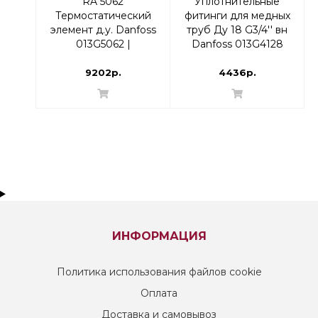
RA 5062
Уплотнительные
Термостатический
фитинги для медных
элемент д.у. Danfoss
труб Ду 18 G3/4'' вн
013G5062 |
Danfoss 013G4128
термоголовка
9202р.
4436р.
ИНФОРМАЦИЯ
Политика использования файлов cookie
Оплата
Доставка и самовывоз