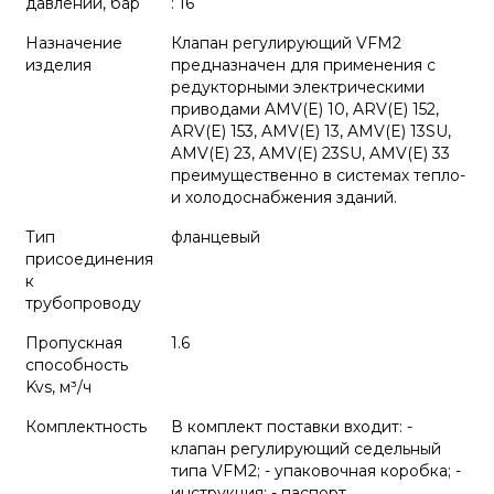
давлений, бар
: 16
Назначение
Клапан регулирующий VFM2
изделия
предназначен для применения с
редукторными электрическими
приводами AMV(E) 10, ARV(E) 152,
ARV(E) 153, AMV(E) 13, AMV(E) 13SU,
AMV(E) 23, AMV(E) 23SU, AMV(E) 33
преимущественно в системах тепло-
и холодоснабжения зданий.
Тип
фланцевый
присоединения
к
трубопроводу
Пропускная
1.6
способность
Kvs, м³/ч
Комплектность
В комплект поставки входит: -
клапан регулирующий седельный
типа VFM2; - упаковочная коробка; -
инструкция; - паспорт