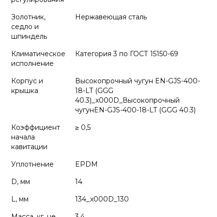
Золотник,
Нержавеющая сталь
седло и
шпиндель
Климатическое
Категория 3 по ГОСТ 15150-69
исполнение
Корпус и
Высокопрочный чугун EN-GJS-400-
крышка
18-LT (GGG
40.3)_x000D_Высокопрочный
чугунEN-GJS-400-18-LT (GGG 40.3)
Коэффициент
≥ 0,5
начала
кавитации
Уплотнение
EPDM
D, мм
14
L, мм
134_x000D_130
Масса, кг, не
3.4