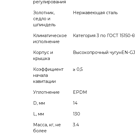
регулирования
Золотник,
Нержавеющая сталь
седло и
шпиндель
Климатическое
Категория 3 по ГОСТ 15150-6
исполнение
Корпус и
Высокопрочный чугунEN-GJS
крышка
Коэффициент
≥ 0,5
начала
кавитации
Уплотнение
EPDM
D, мм
14
L, мм
130
Масса, кг, не
3.4
более