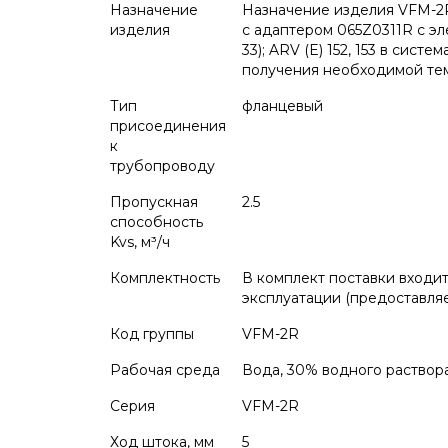
Назначение
Назначение изделия VFM-2R
изделия
с адаптером 065Z0311R с эл
33); ARV (E) 152, 153 в сис
получения необходимой тем
Тип
фланцевый
присоединения
к
трубопроводу
Пропускная
2.5
способность
Kvs, м³/ч
Комплектность
В комплект поставки входит
эксплуатации (предоставляе
Код группы
VFM-2R
Рабочая среда
Вода, 30% водного раствор
Серия
VFM-2R
Ход штока, мм
5