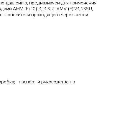
 по давлению, предназначен для применения
и AMV (E) 10(13,13 SU); AMV (E) 23, 23SU,
а теплоносителя проходящего через него и
робка; - паспорт и руководство по