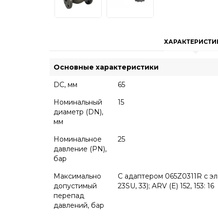
ХАРАКТЕРИСТИ
Основные характеристики
DC, мм
65
Номинальный
15
диаметр (DN),
мм
Номинальное
25
давление (PN),
бар
Максимально
С адаптером 065Z0311R с эле
допустимый
23SU, 33); ARV (E) 152, 153: 16
перепад
давлений, бар