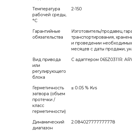
Температура
2-150
рабочей среды,
°С
Гарантийные
Изготовитель/продавец гар
обязательства
транспортирования, хранен
и проведении необходимых с
месяцев с даты продажи, ук
Вид привода
С адаптером 065Z0311R: ARV(E
или
регулирующего
блока
Герметичность
≤ 0.05 % Kvs
затвора (объем
протечки /
класс
герметичности)
Динамический
2.084027777777778
диапазон