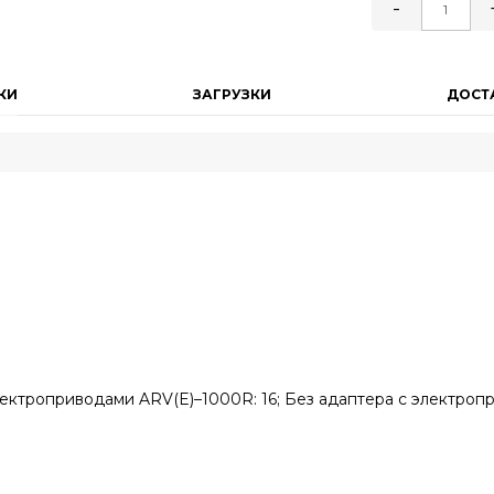
-
КИ
ЗАГРУЗКИ
ДОСТ
ктроприводами ARV(E)–1000R: 16; Без адаптера с электроприво