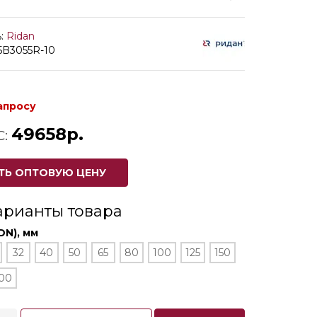
:
Ridan
5B3055R-10
апросу
49658р.
С:
ТЬ ОПТОВУЮ ЦЕНУ
арианты товара
DN), мм
32
40
50
65
80
100
125
150
00