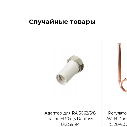
Случайные товары
Адаптер для RA 5062/5/8
Регулято
на кл. M30x1,5 Danfoss
AVTB Danf
013G5194
°С 20-60