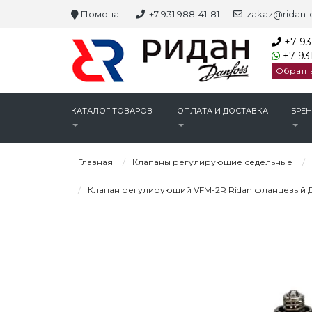
Помона
+7 931 988-41-81
zakaz@ridan-d
+7 93
+7 931
Обратн
КАТАЛОГ ТОВАРОВ
ОПЛАТА И ДОСТАВКА
БРЕ
Главная
Клапаны регулирующие седельные
Клапан регулирующий VFM-2R Ridan фланцевый Ду1