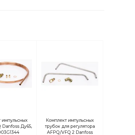
 импульсных
Комплект импульсных
Регулиру
 Danfoss Ду65,
трубок для регулятора
Ридан AFA-
003G1344
AFPQ/VFQ 2 Danfoss
11бар Д