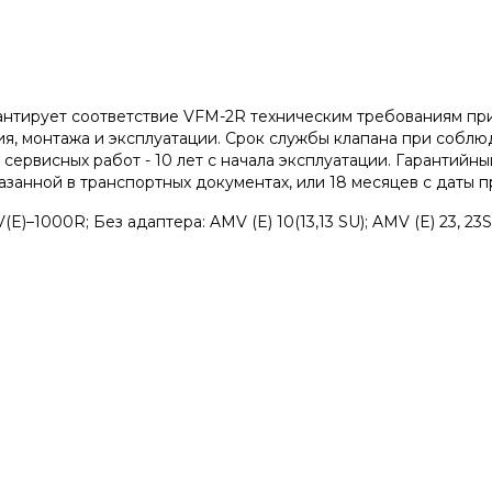
антирует соответствие VFM-2R техническим требованиям п
ия, монтажа и эксплуатации. Срок службы клапана при собл
ервисных работ - 10 лет с начала эксплуатации. Гарантийный
азанной в транспортных документах, или 18 месяцев с даты п
)–1000R; Без адаптера: AMV (E) 10(13,13 SU); AMV (E) 23, 23SU, 