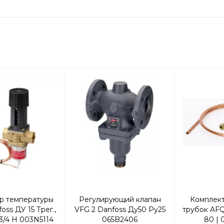
р температуры
Регулирующий клапан
Комплект
oss ДУ 15 Трег.,
VFG 2 Danfoss Ду50 Ру25
трубок AFQ
 3/4 Н 003N5114
065B2406
80 | 