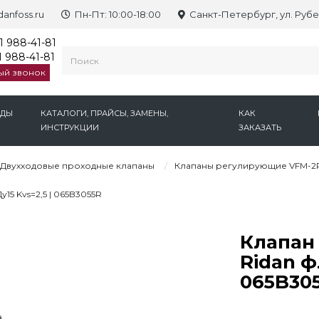
anfoss.ru
Пн-Пт: 10:00-18:00
Санкт-Петербург, ул. Рубе
1 988-41-81
 988-41-81
ый звонок
НДЫ
КАТАЛОГИ, ПРАЙСЫ, ЗАМЕНЫ,
КАК
ИНСТРУКЦИИ
ЗАКАЗАТЬ
Двухходовые проходные клапаны
Клапаны регулирующие VFM-2R
5 Kvs=2,5 | 065B3055R
Клапан
Ridan ф
065B30