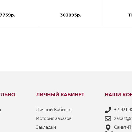
7739р.
303895р.
1
ЕЛЬНО
ЛИЧНЫЙ КАБИНЕТ
НАШИ КО
и
Личный Кабинет
+7 931 9
История заказов
zakaz@ri
Закладки
Санкт-Пе