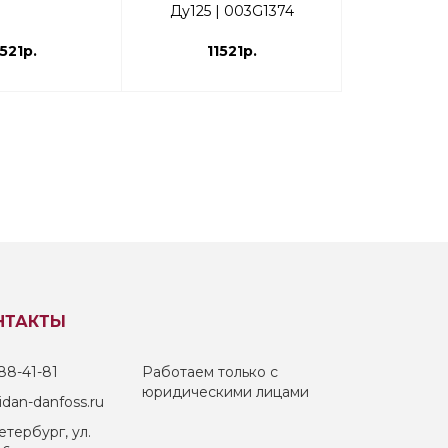
Ду125 | 003G1374
003G
1521р.
11521р.
139
НТАКТЫ
88-41-81
Работаем только с
юридическими лицами
dan-danfoss.ru
тербург, ул.