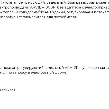
 – клапан регулирующий, седельный, фланцевый, разгружен
ектроприводами ARV(E)–1000R; без адаптера с электроприводам
темах тепло- и холодоснабжения зданий, регулирования поток
пературы теплоносителя для потребителя.
: - клапан регулирующий седельный VFM-2R; - упаковочная ко
тся по запросу в электронной форме).
а гликоля