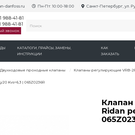
n-danfoss.ru
Пн-Пт: 10:00-18:00
Санкт-Петербург, ул. Р
1 988-41-81
 988-41-81
ый звонок
НДЫ
КАТАЛОГИ, ПРАЙСЫ, ЗАМЕНЫ,
КАК
ИНСТРУКЦИИ
ЗАКАЗАТЬ
Двухходовые проходные клапаны
Клапаны регулирующие VRB-2R
20 Kvs=6,3 | 065Z0236R
Клапан
Ridan р
065Z02