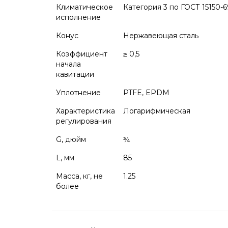
Климатическое
Категория 3 по ГОСТ 15150-6
исполнение
Конус
Нержавеющая сталь
Коэффициент
≥ 0,5
начала
кавитации
Уплотнение
PTFE, EPDM
Характеристика
Логарифмическая
регулирования
G, дюйм
¾
L, мм
85
Масса, кг, не
1.25
более