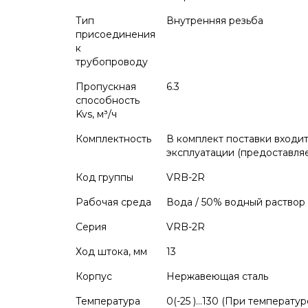
Тип
Внутренняя резьба
присоединения
к
трубопроводу
Пропускная
6.3
способность
Kvs, м³/ч
Комплектность
В комплект поставки входит
эксплуатации (предоставляе
Код группы
VRB-2R
Рабочая среда
Вода / 50% водный раствор
Серия
VRB-2R
Ход штока, мм
13
Корпус
Нержавеющая сталь
Температура
0(-25 )…130 (При температу