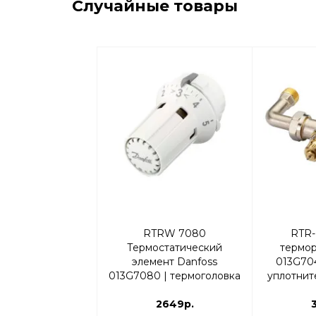
Случайные товары
RTRW 7080
RTR-
Термостатический
термор
элемент Danfoss
013G704
013G7080 | термоголовка
уплотнит
и отвод
2649р.