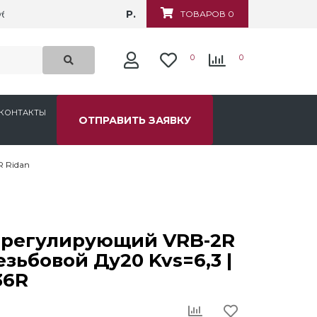
Р.
убежная, д.6
ТОВАРОВ 0
0
0
КОНТАКТЫ
ОТПРАВИТЬ ЗАЯВКУ
 Ridan
 регулирующий VRB-2R
езьбовой Ду20 Kvs=6,3 |
36R