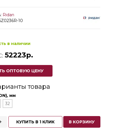
:
Ridan
5Z0236R-10
сть в наличии
52223р.
С:
ТЬ ОПТОВУЮ ЦЕНУ
арианты товара
DN), мм
32
+
КУПИТЬ В 1 КЛИК
В КОРЗИНУ