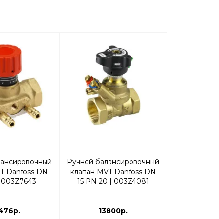
лансировочный
Ручной балансировочный
Комплект
T Danfoss DN
клапан MVT Danfoss DN
MVT/MSV-
 | 003Z7643
15 PN 20 | 003Z4081
003
476р.
13800р.
164