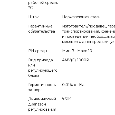
рабочей среды,
°С
Шток
Нержавеющая сталь
Гарантийные
Изготовитель/продавец гар
обязательства
транспортирования, хранен
и проведении необходимых с
месяцев с даты продажи, ук
PH среды
Мин. 7 , Макс 10
Вид привода
AMV(E)-1000R
или
регулирующего
блока
Герметичность
0,01% от Kvs
затвора
Динамический
'>50:1
диапазон
регулирования