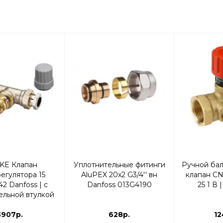
KE Клапан
Уплотнительные фитинги
Ручной ба
егулятора 15
AluPEX 20x2 G3/4'' вн
клапан CN
2 Danfoss | с
Danfoss 013G4190
25 1 В
ельной втулкой
ом с накидной
3907р.
гайкой
628р.
12