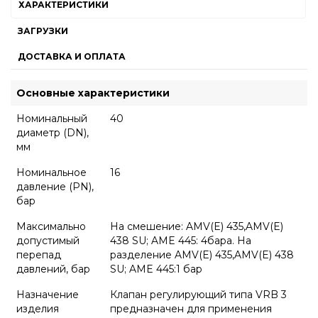
ХАРАКТЕРИСТИКИ
ЗАГРУЗКИ
ДОСТАВКА И ОПЛАТА
Основные характеристики
Номинальный
40
диаметр (DN),
мм
Номинальное
16
давление (PN),
бар
Максимально
На смешение: AMV(E) 435,AMV(E)
допустимый
438 SU; AME 445: 4бара. На
перепад
разделение AMV(E) 435,AMV(E) 438
давлений, бар
SU; AME 445:1 бар
Назначение
Клапан регулирующий типа VRB 3
изделия
предназначен для применения