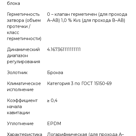
блока
Герметичность
0 – клапан герметичен (для прохода
затвора (объем
А–АВ) 1,0 % Kvs (для прохода В–АВ)
протечки /
класс
герметичности)
Динамический
4.167361111111111
диапазон
регулирования
Золотник
Бронза
Климатическое
Категория 3 по ГОСТ 15150-69
исполнение
Коэффициент
≥ 0,4
начала
кавитации
Уплотнение
EPDM
Характеристика
Логарифмическая (для прохода А–