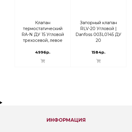
Клапан
Запорный клапан
термостатический
RLV-20 Угловой |
RA-N ДУ 15 Угловой
Danfoss 003L0145 ДУ
трехосевой, левое
20
исполнение | Danfoss
013G7022 RTR-N
4996р.
1584р.
ИНФОРМАЦИЯ