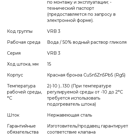
по монтажу и эксплуатации; -
технический паспорт
(предоставляется по запросу в
электронной форме).
Код группы
VRB 3
Рабочая среда
Вода / 50% водный раствор гликоля
Серия
VRB 3
Ход штока, мм
15
Корпус
Красная бронза CuSn5Zn5Pb5 (Rg5)
Температура
2(-10 )…130 (При температуре
рабочей среды,
регулируемой среды от -10 до 2°С
°С
требуется использовать
подогреватель штока)
Шток
Нержавеющая сталь
Гарантийные
Изготовитель/продавец гарантирует
обязательства
соответствие клапана