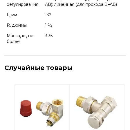
регулирования
АВ); линейная (для прохода В–АВ)
L, мм
132
R, дюймы
1 ½
Масса, кг, не
3.35
более
Случайные товары