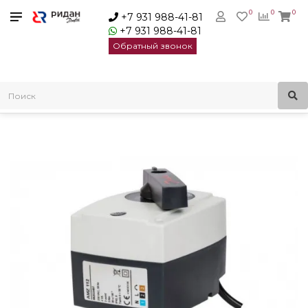
0
0
0
+7 931 988-41-81
+7 931 988-41-81
Обратный звонок
Главная
Клапаны шаровые с электроприводом
Кран шаровый двухходовой с э/приводом Danfoss AMZ-112
Ду25 24В 082G5402