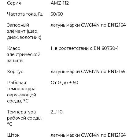
Серия
AMZ-112
Частота тока, Гц
50/60
Запорный
латунь марки CW614N по EN12164
элемент (шар,
диск, золотник)
Класс
II в соответствии с EN 60730-1
электрической
защиты
Корпус
латунь марки CW617N по EN12165
Рабочая
От 0 до + 50
температура
окружающей
среды, °С
Температура
2…110
рабочей среды,
°С
Шток
латунь марки CW614N по EN12164