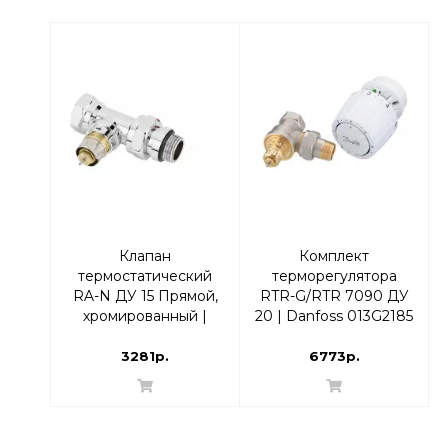
Клапан
Комплект
термостатический
терморегулятора
RA-N ДУ 15 Прямой,
RTR-G/RTR 7090 ДУ
хромированный |
20 | Danfoss 013G2185
Danfoss 013G4248
Угловой
RTR-N
3281р.
6773р.