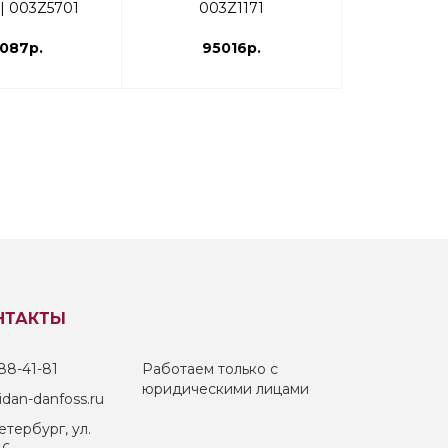
В | 003Z5701
003Z1171
003
087р.
95016р.
378
НТАКТЫ
88-41-81
Работаем только с
юридическими лицами
dan-danfoss.ru
тербург, ул.