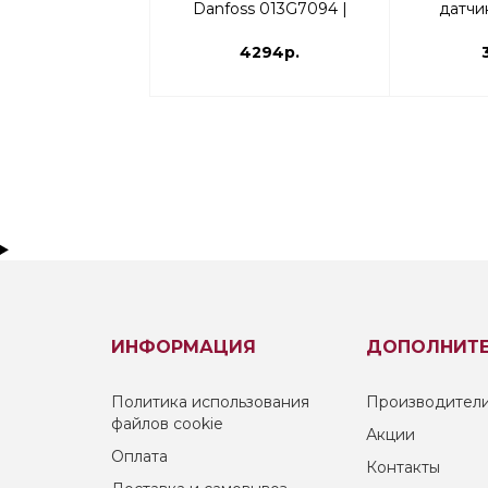
Danfoss 013G7094 |
датчи
термоголовка
013G7086 
4294р.
ИНФОРМАЦИЯ
ДОПОЛНИТ
Политика использования
Производител
файлов cookie
Акции
Оплата
Контакты