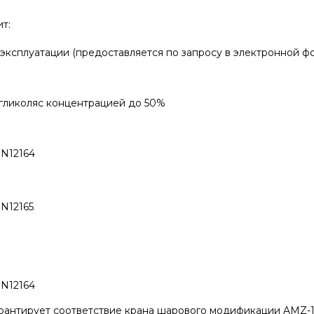
т:
 эксплуатации (предоставляется по запросу в электронной фо
 гликоляс концентрацией до 50%
EN12164
N12165
EN12164
арантирует соответствие крана шарового модификации AMZ-