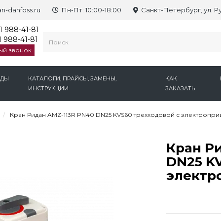
n-danfoss.ru
Пн-Пт: 10:00-18:00
Санкт-Петербург, ул. Р
1 988-41-81
 988-41-81
ый звонок
НДЫ
КАТАЛОГИ, ПРАЙСЫ, ЗАМЕНЫ,
КАК
ИНСТРУКЦИИ
ЗАКАЗАТЬ
Кран Ридан AMZ-113R PN40 DN25 KVS60 трехходовой с электропр
Кран Р
DN25 K
электр