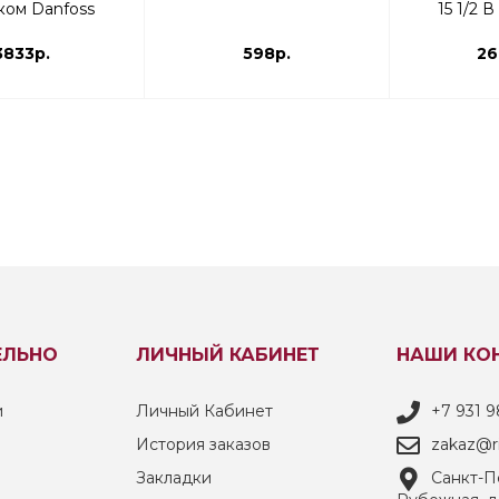
ком Danfoss
15 1/2 
| термоголовка
3833р.
598р.
26
ЕЛЬНО
ЛИЧНЫЙ КАБИНЕТ
НАШИ КО
и
Личный Кабинет
+7 931 9
История заказов
zakaz@ri
Закладки
Санкт-Пе