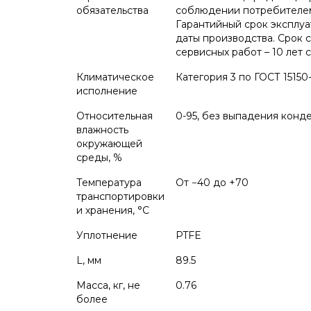
обязательства
соблюдении потребителем 
Гарантийный срок эксплуа
даты производства. Срок
сервисных работ – 10 лет 
Климатическое
Категория 3 по ГОСТ 15150
исполнение
Относительная
0-95, без выпадения конд
влажность
окружающей
среды, %
Температура
От −40 до +70
транспортировки
и хранения, °С
Уплотнение
PTFE
L, мм
89.5
Масса, кг, не
0.76
более