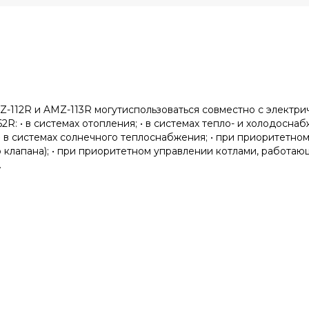
-112R и AMZ-113R могутиспользоваться совместно с электр
 • в системах отопления; • в системах тепло- и холодоснаб
• в системах солнечного теплоснабжения; • при приоритетно
клапана); • при приоритетном управлении котлами, работающ
.