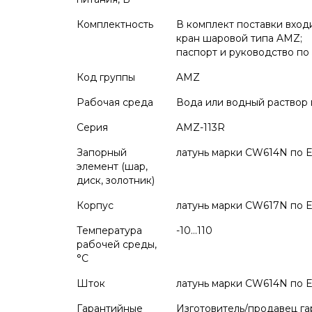
Комплектность
В комплект поставки входи
кран шаровой типа AMZ;
паспорт и руководство по
Код группы
AMZ
Рабочая среда
Вода или водный раствор
Серия
AMZ-113R
Запорный
латунь марки CW614N по 
элемент (шар,
диск, золотник)
Корпус
латунь марки CW617N по E
Температура
-10…110
рабочей среды,
°С
Шток
латунь марки CW614N по 
Гарантийные
Изготовитель/продавец г