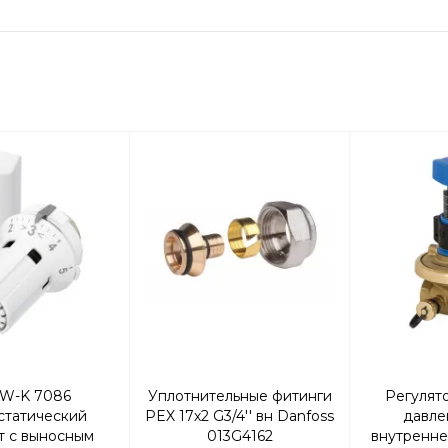
W-K 7086
Уплотнительные фитинги
Регулят
статический
PEX 17х2 G3/4'' вн Danfoss
давле
т с выносным
013G4162
внутренне