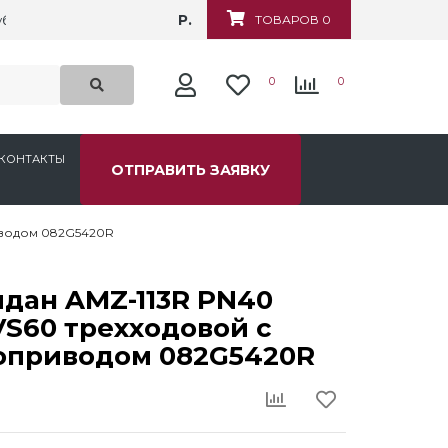
Р.
убежная, д.6
ТОВАРОВ 0
0
0
КОНТАКТЫ
ОТПРАВИТЬ ЗАЯВКУ
иводом 082G5420R
идан AMZ-113R PN40
VS60 трехходовой с
оприводом 082G5420R