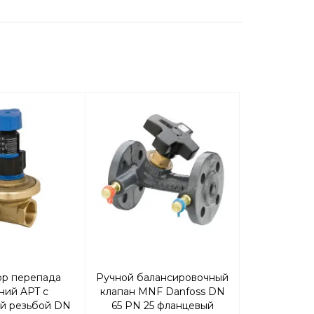
ор перепада
Ручной балансировочный
Ручной бал
ний APT с
клапан MNF Danfoss DN
клапан MNF
й резьбой DN
65 PN 25 фланцевый
125 PN 25