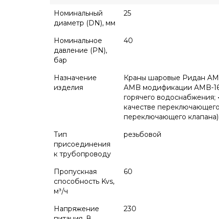
Номинальный
25
диаметр (DN), мм
Номинальное
40
давление (PN),
бар
Назначение
Краны шаровые Ридан AMZ
изделия
AMB модификации AMB-162R:
горячего водоснабжения; 
качестве переключающего 
переключающего клапана)
Тип
резьбовой
присоединения
к трубопроводу
Пропускная
60
способность Kvs,
м³/ч
Напряжение
230
питания, В