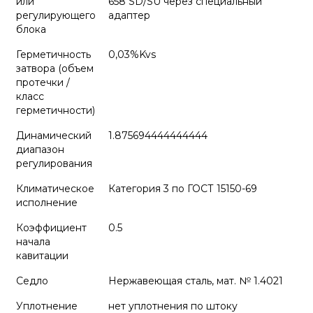
или
658 SD/SU через специальный
регулирующего
адаптер
блока
Герметичность
0,03%Kvs
затвора (объем
протечки /
класс
герметичности)
Динамический
1.875694444444444
диапазон
регулирования
Климатическое
Категория 3 по ГОСТ 15150-69
исполнение
Коэффициент
0.5
начала
кавитации
Седло
Нержавеющая сталь, мат. № 1.4021
Уплотнение
нет уплотнения по штоку