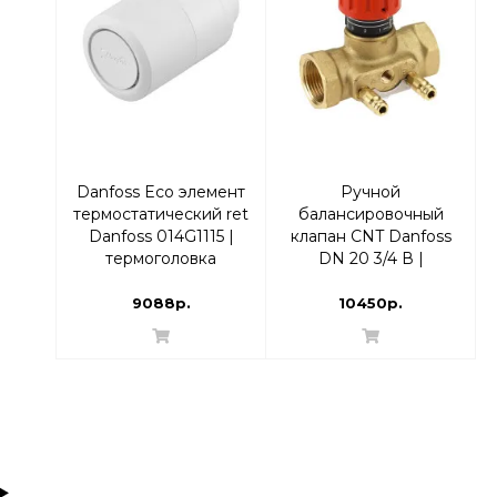
Danfoss Eco элемент
Ручной
термостатический ret
балансировочный
Danfoss 014G1115 |
клапан CNT Danfoss
термоголовка
DN 20 3/4 В |
003Z7642
9088р.
10450р.