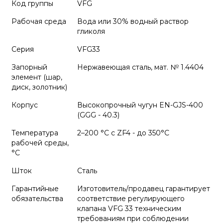
Код группы
VFG
Рабочая среда
Вода или 30% водный раствор
гликоля
Серия
VFG33
Запорный
Нержавеющая сталь, мат. № 1.4404
элемент (шар,
диск, золотник)
Корпус
Высокопрочный чугун EN-GJS-400
(GGG - 40.3)
Температура
2–200 °С с ZF4 - до 350°С
рабочей среды,
°С
Шток
Cталь
Гарантийные
Изготовитель/продавец гарантирует
обязательства
соответствие регулирующего
клапана VFG 33 техническим
требованиям при соблюдении