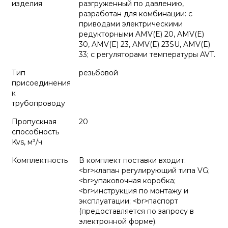
изделия
разгруженный по давлению,
разработан для комбинации: с
приводами электрическими
редукторными AMV(E) 20, AMV(E)
30, AMV(E) 23, AMV(E) 23SU, AMV(E)
33; с регуляторами температуры AVT.
Тип
резьбовой
присоединения
к
трубопроводу
Пропускная
20
способность
Kvs, м³/ч
Комплектность
В комплект поставки входит:
<br>клапан регулирующий типа VG;
<br>упаковочная коробка;
<br>инструкция по монтажу и
эксплуатации; <br>паспорт
(предоставляется по запросу в
электронной форме).