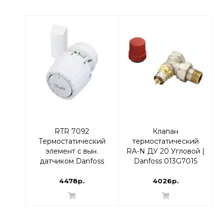
RTR 7092
Клапан
Термостатический
термостатический
элемент с вын.
RA-N ДУ 20 Угловой |
датчиком Danfoss
Danfoss 013G7015
013G7092 |
RTR-N
термоголовка
4478р.
4026р.