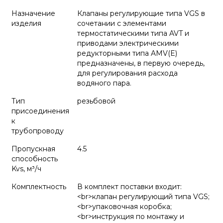
Назначение
Клапаны регулирующие типа VGS в
изделия
сочетании с элементами
термостатическими типа AVT и
приводами электрическими
редукторными типа AMV(E)
предназначены, в первую очередь,
для регулирования расхода
водяного пара.
Тип
резьбовой
присоединения
к
трубопроводу
Пропускная
4.5
способность
Kvs, м³/ч
Комплектность
В комплект поставки входит:
<br>клапан регулирующий типа VGS;
<br>упаковочная коробка;
<br>инструкция по монтажу и