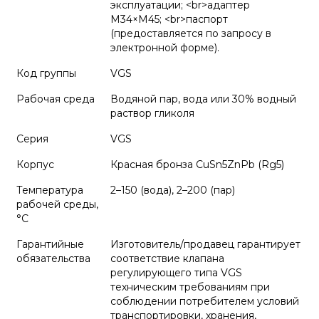
эксплуатации; <br>адаптер
М34×М45; <br>паспорт
(предоставляется по запросу в
электронной форме).
Код группы
VGS
Рабочая среда
Водяной пар, вода или 30% водный
раствор гликоля
Серия
VGS
Корпус
Красная бронза CuSn5ZnPb (Rg5)
Температура
2–150 (вода), 2–200 (пар)
рабочей среды,
°С
Гарантийные
Изготовитель/продавец гарантирует
обязательства
соответствие клапана
регулирующего типа VGS
техническим требованиям при
соблюдении потребителем условий
транспортировки, хранения,