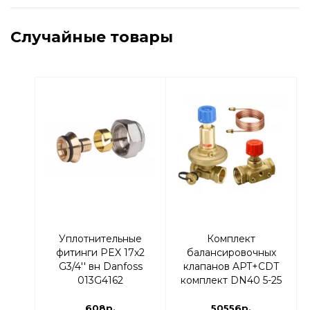
Случайные товары
Уплотнительные
Комплект
фитинги PEX 17х2
балансировочных
G3/4'' вн Danfoss
клапанов APT+CDT
013G4162
комплект DN40 5-25
kPa | 003Z5665
608р.
50556р.