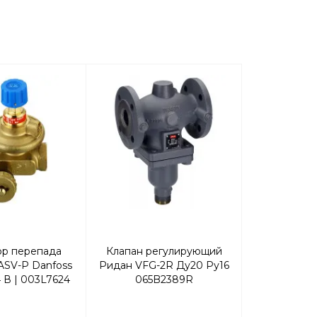
ор перепада
Клапан регулирующий
Регулято
ASV-P Danfoss
Ридан VFG-2R Ду20 Ру16
«после с
4 В | 003L7624
065B2389R
Danfoss Ду15
G ¾ A |