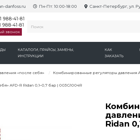
n-danfoss.ru
Пн-Пт: 10:00-18:00
Санкт-Петербург, ул. Р
1 988-41-81
 988-41-81
ый звонок
НДЫ
КАТАЛОГИ, ПРАЙСЫ, ЗАМЕНЫ,
КАК
ИНСТРУКЦИИ
ЗАКАЗАТЬ
авления «после себя»
Комбинированные регуляторы давления A
я» AFD-R Ridan 0,1–0,7 бар | 003G1004R
Комбин
давлени
Ridan 0,