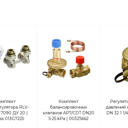
омплект
Комплект
Регулят
гулятора RLV-
балансировочных
давлений 
7090 ДУ 20 |
клапанов APT/CDT DN20
DN 32 1 1/
ss 013G7225
5-25 kPa | 003Z5662
гловой