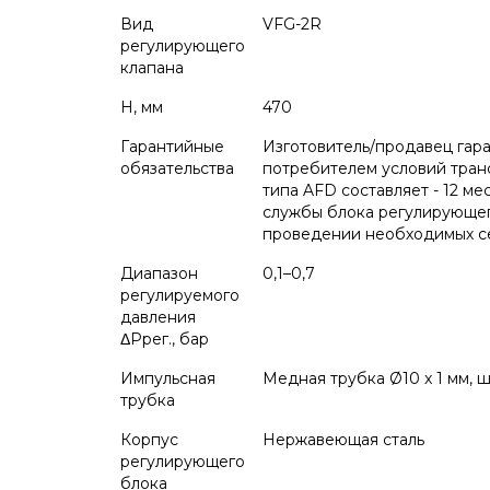
Вид
VFG-2R
регулирующего
клапана
H, мм
470
Гарантийные
Изготовитель/продавец гар
обязательства
потребителем условий транс
типа AFD составляет - 12 ме
службы блока регулирующег
проведении необходимых сер
Диапазон
0,1–0,7
регулируемого
давления
ΔPрег., бар
Импульсная
Медная трубка Ø10 x 1 мм, ш
трубка
Корпус
Нержавеющая сталь
регулирующего
блока