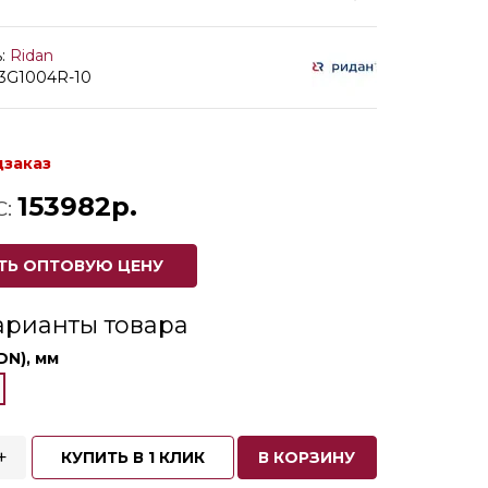
:
Ridan
03G1004R-10
дзаказ
153982р.
С:
ТЬ ОПТОВУЮ ЦЕНУ
арианты товара
DN), мм
+
КУПИТЬ В 1 КЛИК
В КОРЗИНУ