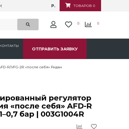
Р.
убежная, д.6
ТОВАРОВ 0
0
0
КОНТАКТЫ
ОТПРАВИТЬ ЗАЯВКУ
FD-R/VFG-2R «после себя» Ридан
ированный регулятор
я «после себя» AFD-R
1–0,7 бар | 003G1004R