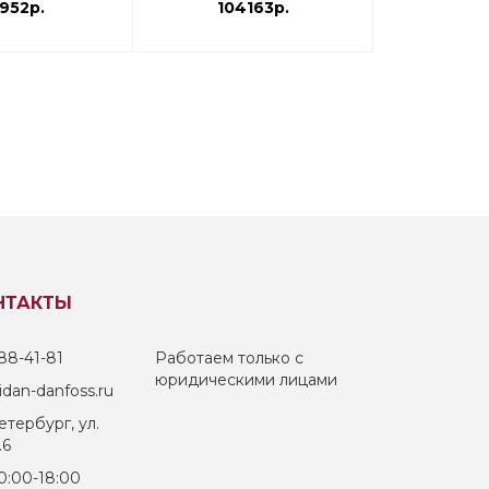
952р.
104163р.
162
НТАКТЫ
88-41-81
Работаем только с
юридическими лицами
dan-danfoss.ru
тербург, ул.
.6
0:00-18:00