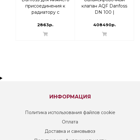
присоединения к
клапан AQF Danfoss
радиатору с
DN 100 |
возможностью
003Z1975/003Z1975R
опорожнения
2863р.
408490р.
Прямой, с
переходниками |
003L0280/003L0392
ИНФОРМАЦИЯ
Политика использования файлов cookie
Оплата
Доставка и самовывоз