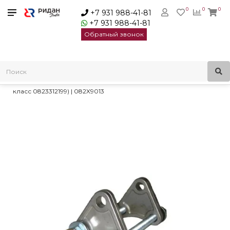
0
0
0
+7 931 988-41-81
+7 931 988-41-81
Обратный звонок
Главная
Трубопроводная арматура
Гибкие вставки ZKV
Комплекты контрольных стержней для ZKV
Ridan ZKB Комплект контрольных стержней PN10 DN450(пр.
класс 0823312199) | 082X9013