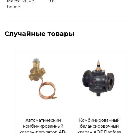
Масса, кг, не
9.6
более
Случайные товары
Автоматический
Комбинированный
комбинированный
балансировочный
клапан-регулятор AB-
клапан AQF Danfoss