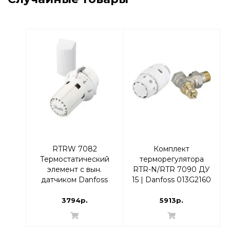
RTRW 7082
Комплект
Термостатический
терморегулятора
элемент с вын.
RTR-N/RTR 7090 ДУ
датчиком Danfoss
15 | Danfoss 013G2160
013G7082 |
Осевой
термоголовка
3794р.
5913р.