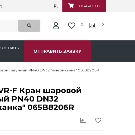
Р.
убежная, д.6
ТОВАРОВ 0
0
0
КОНТАКТЫ
ОТПРАВИТЬ ЗАЯВКУ
овой латунный PN40 DN32 "американка" 065B8206R
VR-F Кран шаровой
ый PN40 DN32
канка" 065B8206R