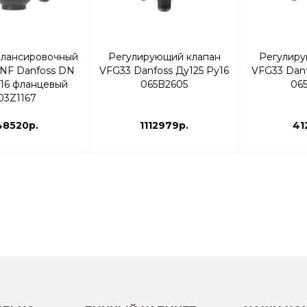
алансировочный
Регулирующий клапан
Регулиру
NF Danfoss DN
VFG33 Danfoss Ду125 Ру16
VFG33 Danf
16 фланцевый
065B2605
06
03Z1167
48520р.
1112979р.
41