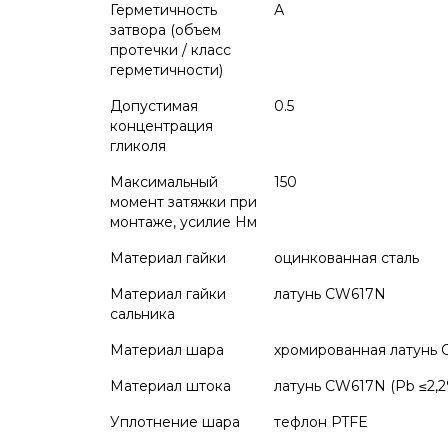
Герметичность
А
затвора (объем
протечки / класс
герметичности)
Допустимая
0.5
концентрация
гликоля
Максимальный
150
момент затяжки при
монтаже, усилие Нм
Материал гайки
оцинкованная сталь
Материал гайки
латунь CW617N
сальника
Материал шара
хромированная латунь 
Материал штока
латунь CW617N (Pb ≤2,2
Уплотнение шара
тефлон PTFE