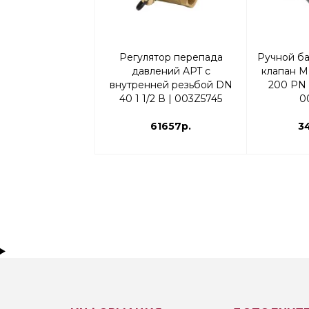
Регулятор перепада
Ручной б
давлений APT с
клапан M
внутренней резьбой DN
200 PN 
40 1 1/2 В | 003Z5745
0
61657р.
3