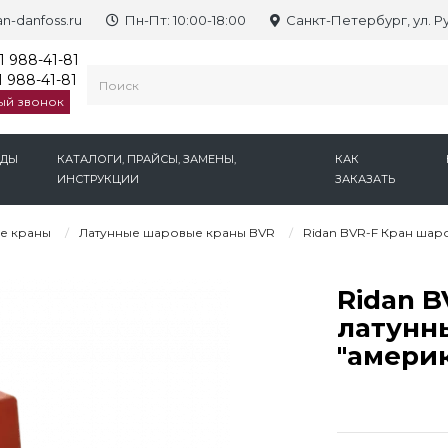
n-danfoss.ru
Пн-Пт: 10:00-18:00
Санкт-Петербург, ул. Р
1 988-41-81
 988-41-81
ый звонок
НДЫ
КАТАЛОГИ, ПРАЙСЫ, ЗАМЕНЫ,
КАК
ИНСТРУКЦИИ
ЗАКАЗАТЬ
е краны
Латунные шаровые краны BVR
Ridan BVR-F Кран шар
Ridan B
латунн
"амери