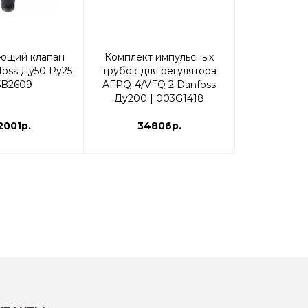
ющий клапан
Комплект импульсных
Регулиру
oss Ду50 Ру25
трубок для регулятора
Ридан AFP
5B2609
AFPQ-4/VFQ 2 Danfoss
0,5–2,5бар
Ду200 | 003G1418
003G
2001р.
34806р.
145