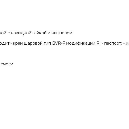
ой с накидной гайкой и ниппелем
одит:- кран шаровой тип BVR-F модификации R; - паспорт; - и
 смеси