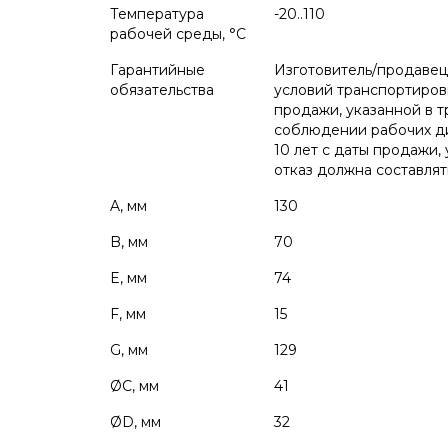
Температура
-20..110
рабочей среды, °С
Гарантийные
Изготовитель/продавец
обязательства
условий транспортировк
продажи, указанной в т
соблюдении рабочих ди
10 лет с даты продажи,
отказ должна составлят
A, мм
130
B, мм
70
E, мм
74
F, мм
15
G, мм
129
ØC, мм
41
ØD, мм
32