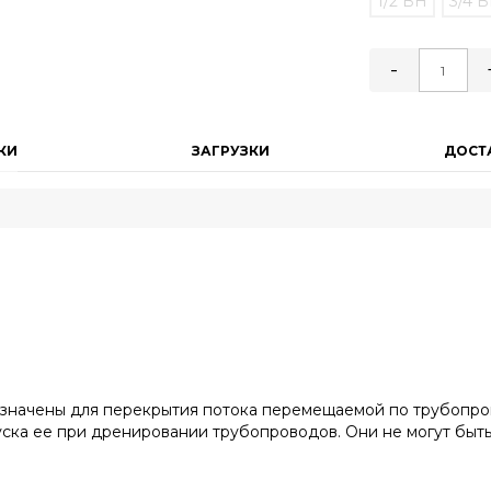
1/2 ВН
3/4 
-
КИ
ЗАГРУЗКИ
ДОСТ
начены для перекрытия потока перемещаемой по трубопров
пуска ее при дренировании трубопроводов. Они не могут быт