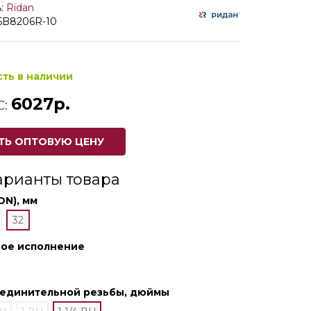
:
Ridan
65B8206R-10
сть в наличии
6027р.
С:
ТЬ ОПТОВУЮ ЦЕНУ
арианты товара
DN), мм
32
ное исполнение
оединительной резьбы, дюймы