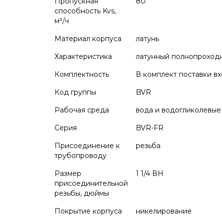
Пропускная
80
способность Kvs,
м³/ч
Материал корпуса
латунь
Характеристика
латунный полнопроходн
Комплектность
В комплект поставки вх
Код группы
BVR
Рабочая среда
вода и водогликолевые
Серия
BVR-FR
Присоединение к
резьба
трубопроводу
Размер
1 1/4 ВН
присоединительной
резьбы, дюймы
Покрытие корпуса
никелирование