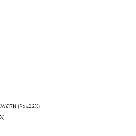
CW617N (Pb ≤2,2%)
%)