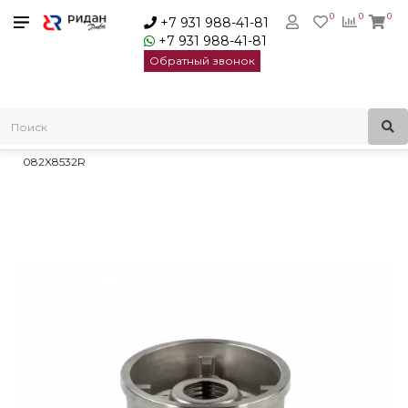
0
0
0
+7 931 988-41-81
+7 931 988-41-81
Обратный звонок
Главная
Трубопроводная арматура
Обратные клапаны
Нержавеющие обратные клапаны (затворы)
Ridan NVD-812R PN40 DN25 Клапан обратный,нерж |
082X8532R