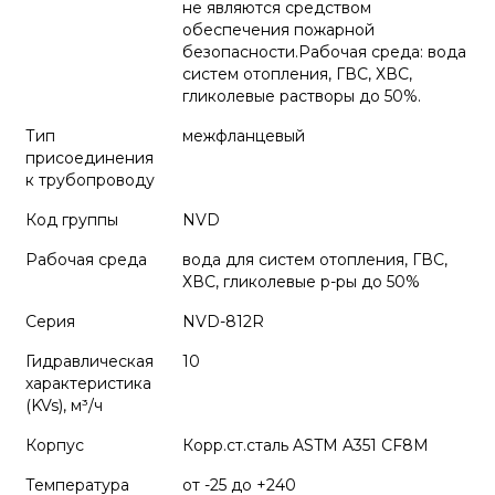
не являются средством
обеспечения пожарной
безопасности.Рабочая среда: вода
систем отопления, ГВС, ХВС,
гликолевые растворы до 50%.
Тип
межфланцевый
присоединения
к трубопроводу
Код группы
NVD
Рабочая среда
вода для систем отопления, ГВС,
ХВС, гликолевые р-ры до 50%
Серия
NVD-812R
Гидравлическая
10
характеристика
(KVs), м³/ч
Корпус
Корр.ст.сталь ASTM A351 CF8M
Температура
от -25 до +240