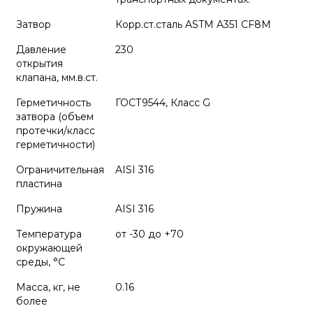
Затвор
Корр.ст.сталь ASTM A351 CF8M
Давление
230
открытия
клапана, мм.в.ст.
Герметичность
ГОСТ9544, Класс G
затвора (объем
протечки/класс
герметичности)
Ограничительная
AISI 316
пластина
Пружина
AISI 316
Температура
от -30 до +70
окружающей
среды, °С
Масса, кг, не
0.16
более