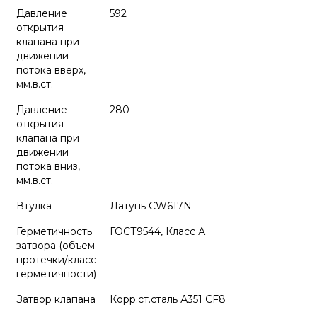
Давление
592
открытия
клапана при
движении
потока вверх,
мм.в.ст.
Давление
280
открытия
клапана при
движении
потока вниз,
мм.в.ст.
Втулка
Латунь CW617N
Герметичность
ГОСТ9544, Класс А
затвора (объем
протечки/класс
герметичности)
Затвор клапана
Корр.ст.сталь А351 CF8