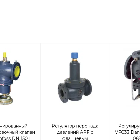
нированный
Регулятор перепада
Регулиру
овочный клапан
давлений APF с
VFG33 Danf
foss DN 150 |
фланцевым
06