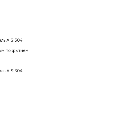
ль AISI304
ым покрытием
ль AISI304