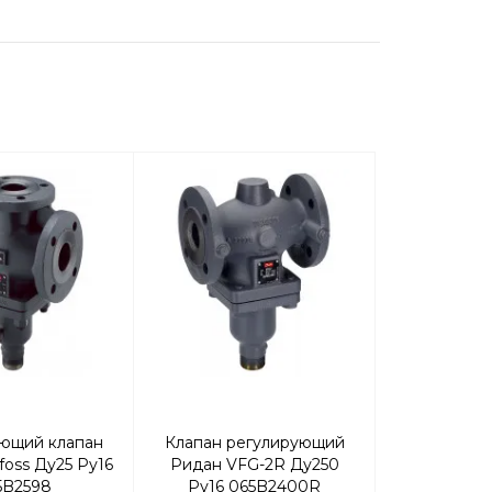
ющий клапан
Клапан регулирующий
Регулирую
oss Ду25 Ру16
Ридан VFG-2R Ду250
VFGS 2 Da
5B2598
Ру16 065B2400R
Ру25 0