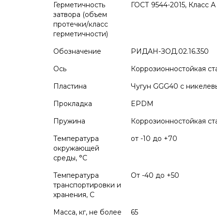
Герметичность
ГОСТ 9544-2015, Класс А
затвора (объем
протечки/класс
герметичности)
Обозначение
РИДАН-ЗОД.02.16.350
Ось
Коррозионностойкая ста
Пластина
Чугун GGG40 с никелев
Прокладка
EPDM
Пружина
Коррозионностойкая ста
Температура
от -10 до +70
окружающей
среды, °С
Температура
От -40 до +50
транспортировки и
хранения, С
Масса, кг, не более
65