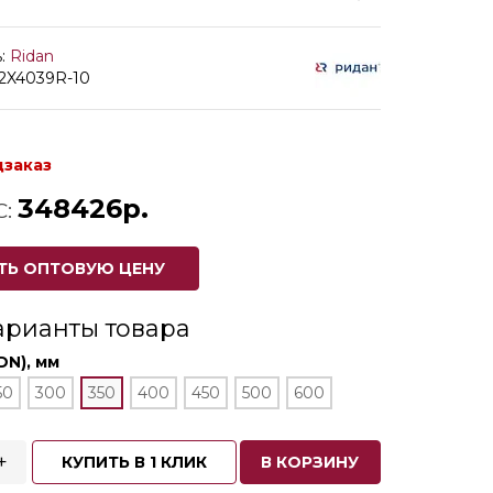
:
Ridan
82X4039R-10
дзаказ
348426р.
С:
ТЬ ОПТОВУЮ ЦЕНУ
арианты товара
DN), мм
50
300
350
400
450
500
600
+
КУПИТЬ В 1 КЛИК
В КОРЗИНУ