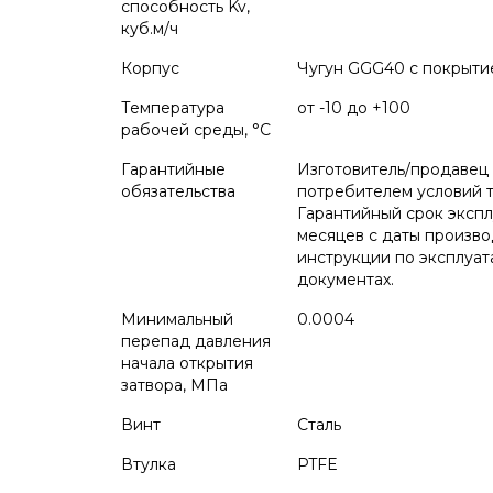
способность Kv,
куб.м/ч
Корпус
Чугун GGG40 с покрыт
Температура
от -10 до +100
рабочей среды, °С
Гарантийные
Изготовитель/продавец
обязательства
потребителем условий т
Гарантийный срок эксплу
месяцев с даты произво
инструкции по эксплуат
документах.
Минимальный
0.0004
перепад давления
начала открытия
затвора, МПа
Винт
Сталь
Втулка
PTFE