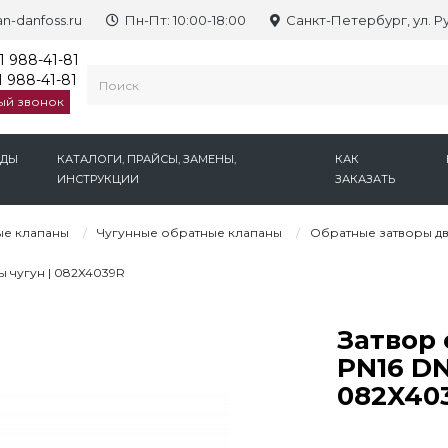
n-danfoss.ru
Пн-Пт: 10:00-18:00
Санкт-Петербург, ул. Р
1 988-41-81
 988-41-81
ый звонок
НДЫ
КАТАЛОГИ, ПРАЙСЫ, ЗАМЕНЫ,
КАК
ИНСТРУКЦИИ
ЗАКАЗАТЬ
е клапаны
Чугунные обратные клапаны
Обратные затворы дв
 чугун | 082X4039R
Затвор
PN16 DN
082X40