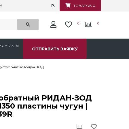
Р.
убежная, д.6
ТОВАРОВ 0
0
0
КОНТАКТЫ
ОТПРАВИТЬ ЗАЯВКУ
устворчатые Ридан ЗОД
 обратный РИДАН-ЗОД
350 пластины чугун |
39R