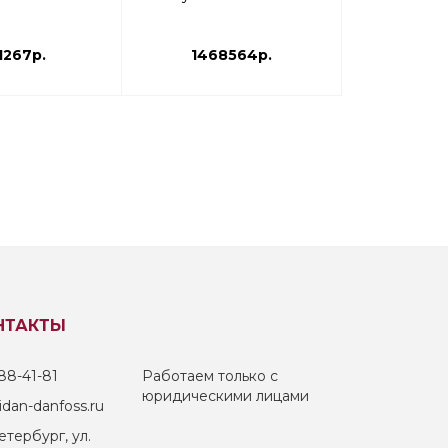
1267р.
1468564р.
236
НТАКТЫ
88-41-81
Работаем только с
юридическими лицами
dan-danfoss.ru
тербург, ул.