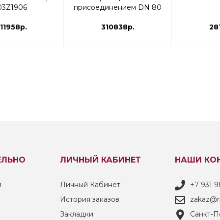
03Z1906
присоединением DN 80
диап-н настройки 0,2 -
11958р.
0,4 | 003Z5754
310838р.
28
ЕЛЬНО
ЛИЧНЫЙ КАБИНЕТ
НАШИ КО
и
Личный Кабинет
+7 931 9
История заказов
zakaz@ri
Закладки
Санкт-Пе