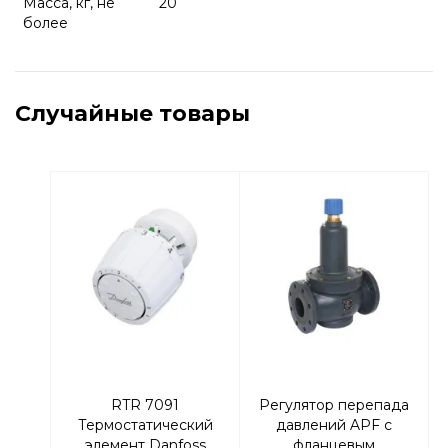
Масса, кг, не
20
более
Случайные товары
RTR 7091
Регулятор перепада
Термостатический
давлений APF с
элемент Danfoss
фланцевым