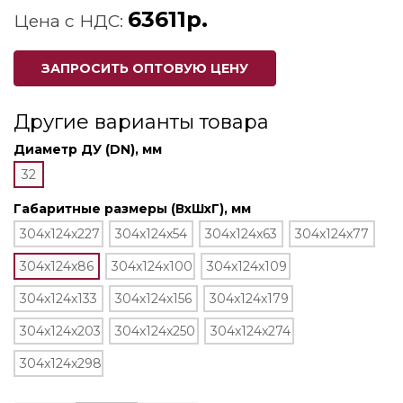
63611р.
Цена с НДС:
ЗАПРОСИТЬ ОПТОВУЮ ЦЕНУ
Другие варианты товара
Диаметр ДУ (DN), мм
32
Габаритные размеры (ВхШхГ), мм
304x124x227
304x124x54
304x124x63
304x124x77
304x124x86
304x124x100
304x124x109
304x124x133
304x124x156
304x124x179
304x124x203
304x124x250
304x124x274
304x124x298