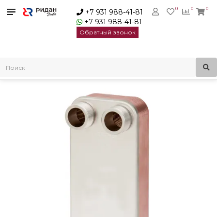
0
0
0
+7 931 988-41-81
+7 931 988-41-81
Обратный звонок
Главная
Пластинчатые теплообменники
Паяный пластинчатый теплообменник Ридан XB-30R-30
304x124x86мм| 004H7559R