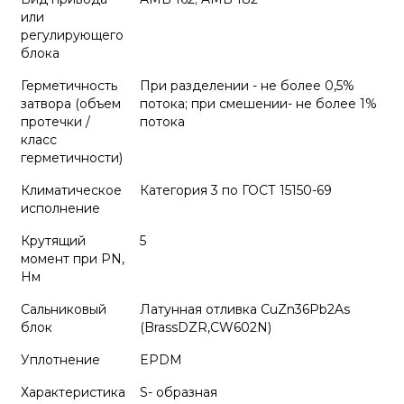
или
регулирующего
блока
Герметичность
При разделении - не более 0,5%
затвора (объем
потока; при смешении- не более 1%
протечки /
потока
класс
герметичности)
Климатическое
Категория 3 по ГОСТ 15150-69
исполнение
Крутящий
5
момент при PN,
Нм
Сальниковый
Латунная отливка CuZn36Pb2As
блок
(BrassDZR,CW602N)
Уплотнение
EPDM
Характеристика
S- образная