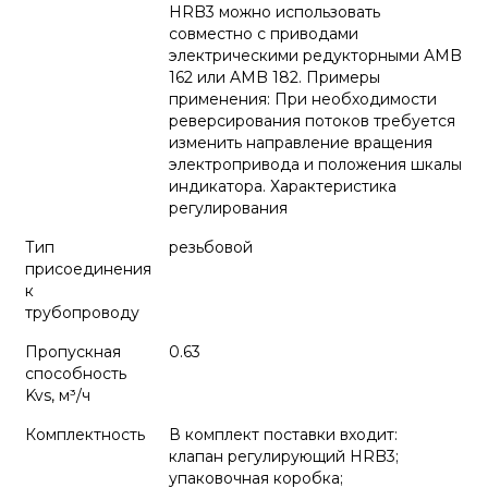
HRB3 можно использовать
совместно с приводами
электрическими редукторными AMB
162 или AMB 182. Примеры
применения: При необходимости
реверсирования потоков требуется
изменить направление вращения
электропривода и положения шкалы
индикатора. Характеристика
регулирования
Тип
резьбовой
присоединения
к
трубопроводу
Пропускная
0.63
способность
Kvs, м³/ч
Комплектность
В комплект поставки входит:
клапан регулирующий HRB3;
упаковочная коробка;