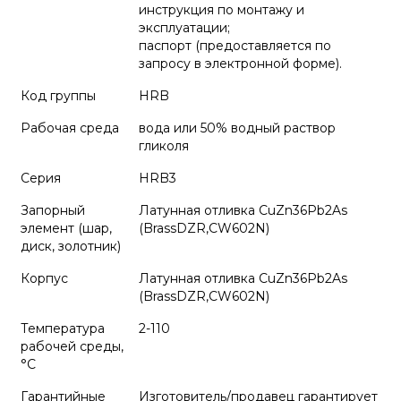
инструкция по монтажу и
эксплуатации;
паспорт (предоставляется по
запросу в электронной форме).
Код группы
HRB
Рабочая среда
вода или 50% водный раствор
гликоля
Серия
HRB3
Запорный
Латунная отливка CuZn36Pb2As
элемент (шар,
(BrassDZR,CW602N)
диск, золотник)
Корпус
Латунная отливка CuZn36Pb2As
(BrassDZR,CW602N)
Температура
2-110
рабочей среды,
°С
Гарантийные
Изготовитель/продавец гарантирует