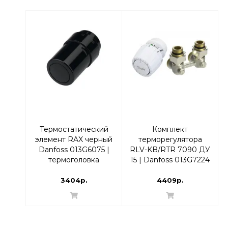
Термостатический
Комплект
элемент RAX черный
терморегулятора
Danfoss 013G6075 |
RLV-KB/RTR 7090 ДУ
термоголовка
15 | Danfoss 013G7224
Угловой
3404р.
4409р.