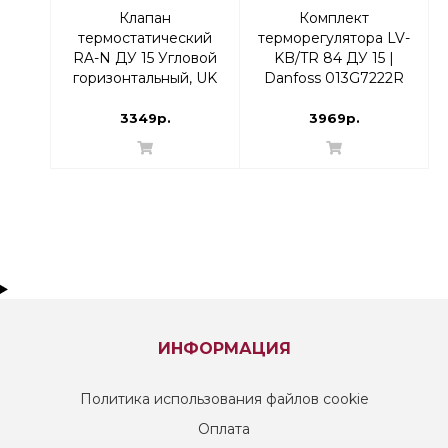
Клапан
Комплект
термостатический
терморегулятора LV-
RA-N ДУ 15 Угловой
KB/TR 84 ДУ 15 |
горизонтальный, UK
Danfoss 013G7222R
версия | Danfoss
Прямой
013G4203 RTR-N
3349р.
3969р.
ИНФОРМАЦИЯ
Политика использования файлов cookie
Оплата