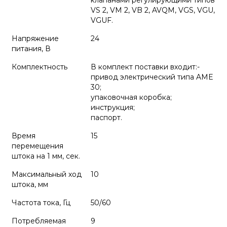
клапанами регулирующими типов
VS 2, VM 2, VB 2, AVQM, VGS, VGU,
VGUF.
Напряжение
24
питания, В
Комплектность
В комплект поставки входит:-
привод электрический типа AME
30;
упаковочная коробка;
инструкция;
паспорт.
Время
15
перемещения
штока на 1 мм, сек.
Максимальный ход
10
штока, мм
Частота тока, Гц
50/60
Потребляемая
9