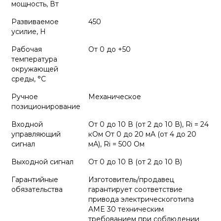
мощность, Вт
Развиваемое
450
усилие, Н
Рабочая
От 0 до +50
температура
окружающей
среды, °С
Ручное
Механическое
позиционирование
Входной
От 0 до 10 В (от 2 до 10 В), Ri = 24
управляющий
кОм От 0 до 20 мА (от 4 до 20
сигнал
мА), Ri = 500 Ом
Выходной сигнал
От 0 до 10 В (от 2 до 10 В)
Гарантийные
Изготовитель/продавец
обязательства
гарантирует соответствие
привода электрическоготипа
AME 30 техническим
требованием при соблюдении