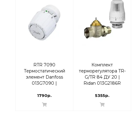
RTR 7090
Комплект
Термостатический
терморегулятора TR-
элемент Danfoss
G/TR 84 ДУ 20 |
013G7090 |
Ridan 013G2186R
термоголовка
Прямой
1790р.
5355р.