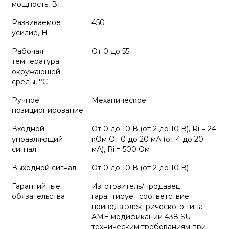
мощность, Вт
Развиваемое
450
усилие, Н
Рабочая
От 0 до 55
температура
окружающей
среды, °С
Ручное
Механическое
позиционирование
Входной
От 0 до 10 В (от 2 до 10 В), Ri = 24
управляющий
кОм От 0 до 20 мА (от 4 до 20
сигнал
мА), Ri = 500 Ом
Выходной сигнал
От 0 до 10 В (от 2 до 10 В)
Гарантийные
Изготовитель/продавец
обязательства
гарантирует соответствие
привода электрического типа
AME модификации 438 SU
техническим требованиям при