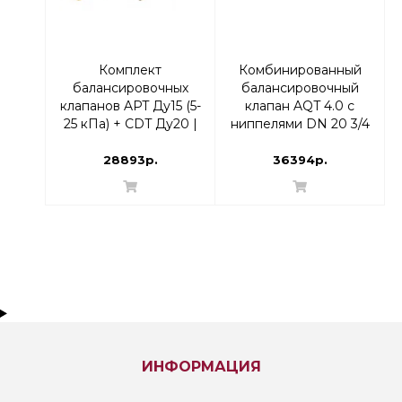
Комплект
Комбинированный
балансировочных
балансировочный
клапанов APT Ду15 (5-
клапан AQT 4.0 с
25 кПа) + CDT Ду20 |
ниппелями DN 20 3/4
003Z2211
В | 003Z8274
28893р.
36394р.
ИНФОРМАЦИЯ