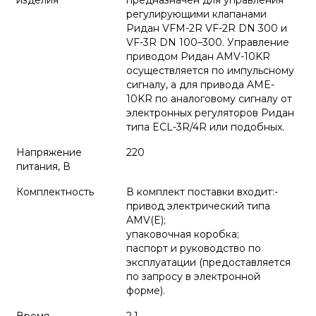
изделия
предназначен для управления
регулирующими клапанами
Ридан VFM-2R VF-2R DN 300 и
VF-3R DN 100–300. Управление
приводом Ридан AMV-10KR
осуществляется по импульсному
сигналу, а для привода AME-
10KR по аналоговому сигналу от
электронных регуляторов Ридан
типа ECL-3R/4R или подобных.
Напряжение
220
питания, В
Комплектность
В комплект поставки входит:-
привод электрический типа
AMV(E);
упаковочная коробка;
паспорт и руководство по
эксплуатации (предоставляется
по запросу в электронной
форме).