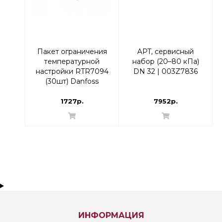
Пакет ограничения
APT, сервисный
температурной
набор (20–80 кПа)
настройки RTR7094
DN 32 | 003Z7836
(30шт) Danfoss
013G1237
1727р.
7952р.
ИНФОРМАЦИЯ