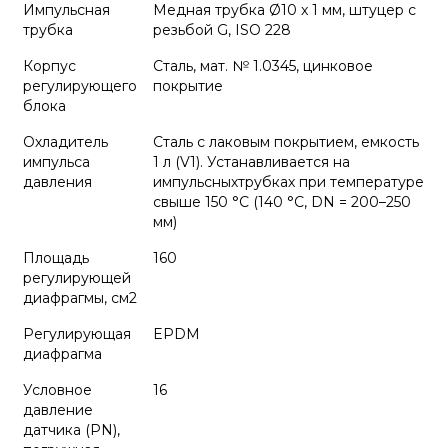
Импульсная
Медная трубка Ø10 x 1 мм, штуцер с
трубка
резьбой G, ISO 228
Корпус
Сталь, мат. № 1.0345, цинковое
регулирующего
покрытие
блока
Охладитель
Сталь с лаковым покрытием, емкость
импульса
1 л (V1). Устанавливается на
давления
импульсныхтрубках при температуре
свыше 150 °C (140 °C, DN = 200–250
мм)
Площадь
160
регулирующей
диафрагмы, см2
Регулирующая
EPDM
диафрагма
Условное
16
давление
датчика (PN),