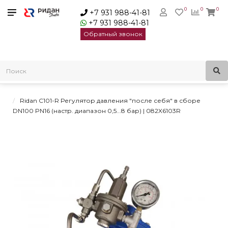
0
0
0
+7 931 988-41-81
+7 931 988-41-81
Обратный звонок
Главная
Трубопроводная арматура
Пилотные регулирующие клапаны Ридан
Регуляторы давления С101-R
Ridan C101-R Регулятор давления "после себя" в сборе
DN100 PN16 (настр. диапазон 0,5...8 бар) | 082X6103R