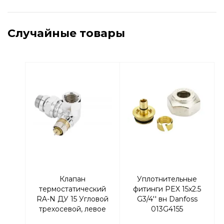
Случайные товары
Клапан
Уплотнительные
термостатический
фитинги PEX 15х2.5
RA-N ДУ 15 Угловой
G3/4'' вн Danfoss
трехосевой, левое
013G4155
исполнение,