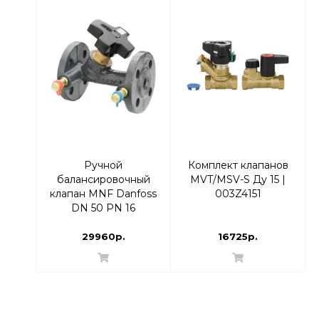
Ручной
Комплект клапанов
балансировочный
MVT/MSV-S Ду 15 |
клапан MNF Danfoss
003Z4151
DN 50 PN 16
фланцевый 003Z1161
29960р.
16725р.