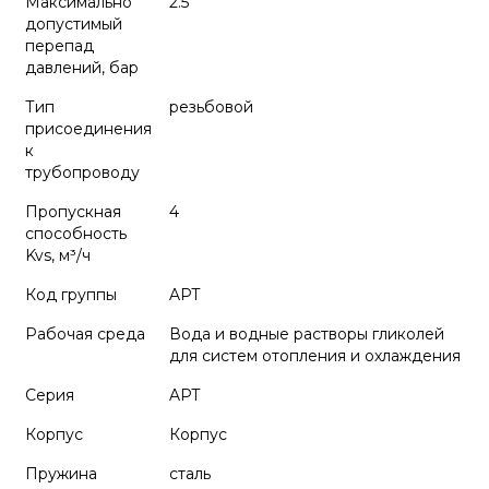
Максимально
2.5
допустимый
перепад
давлений, бар
Тип
резьбовой
присоединения
к
трубопроводу
Пропускная
4
способность
Kvs, м³/ч
Код группы
APT
Рабочая среда
Вода и водные растворы гликолей
для систем отопления и охлаждения
Серия
APT
Корпус
Корпус
Пружина
сталь