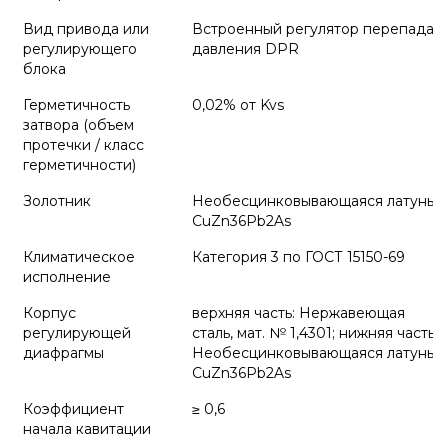
Вид привода или
Встроенный регулятор перепада
регулирующего
давления DPR
блока
Герметичность
0,02% от Kvs
затвора (объем
протечки / класс
герметичности)
Золотник
Необесцинковывающаяся латунь
CuZn36Pb2As
Климатическое
Категория 3 по ГОСТ 15150-69
исполнение
Корпус
верхняя часть: Нержавеющая
регулирующей
сталь, мат. № 1,4301; нижняя часть:
диафрагмы
Необесцинковывающаяся латунь
CuZn36Pb2As
Коэффициент
≥ 0,6
начала кавитации