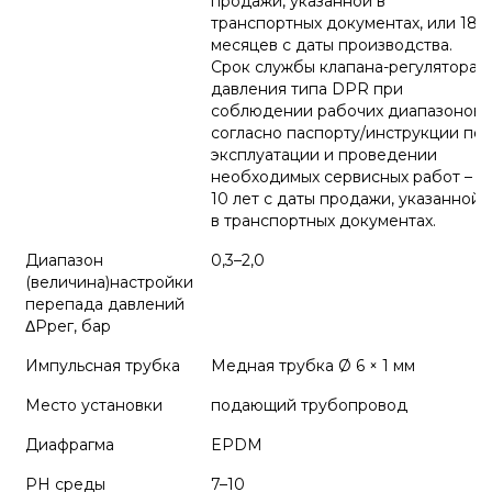
продажи, указанной в
транспортных документах, или 18
месяцев с даты производства.
Срок службы клапана-регулятора
давления типа DPR при
соблюдении рабочих диапазонов
согласно паспорту/инструкции по
эксплуатации и проведении
необходимых сервисных работ –
10 лет с даты продажи, указанной
в транспортных документах.
Диапазон
0,3–2,0
(величина)настройки
перепада давлений
ΔРрег, бар
Импульсная трубка
Медная трубка Ø 6 × 1 мм
Место установки
подающий трубопровод
Диафрагма
EPDM
PH среды
7–10