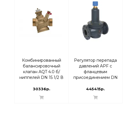
Комбинированный
Регулятор перепада
балансировочный
давлений APF с
клапан AQT 4.0 б/
фланцевым
ниппелей DN 15 1/2 В
присоединением DN
| 003Z8282
100 диап-н
настройки 0,6 - 1,00 |
30336р.
445415р.
003Z5775