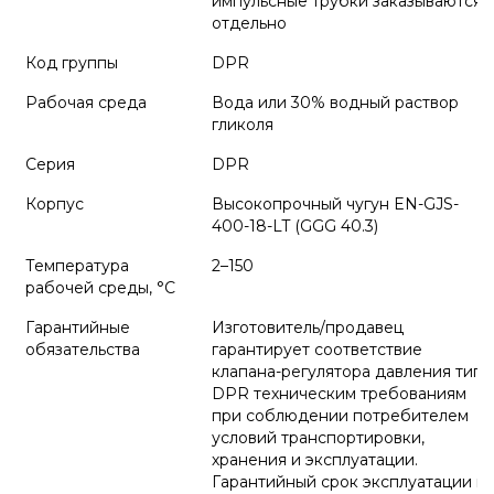
импульсные трубки заказываются
отдельно
Код группы
DPR
Рабочая среда
Вода или 30% водный раствор
гликоля
Серия
DPR
Корпус
Высокопрочный чугун EN-GJS-
400-18-LT (GGG 40.3)
Температура
2–150
рабочей среды, °С
Гарантийные
Изготовитель/продавец
обязательства
гарантирует соответствие
клапана-регулятора давления типа
DPR техническим требованиям
при соблюдении потребителем
условий транспортировки,
хранения и эксплуатации.
Гарантийный срок эксплуатации и